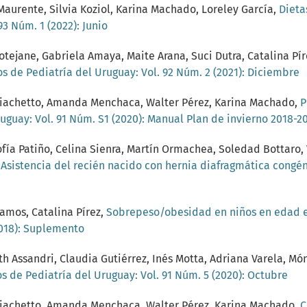
Maurente, Silvia Koziol, Karina Machado, Loreley García,
Dieta
93 Núm. 1 (2022): Junio
tejane, Gabriela Amaya, Maite Arana, Suci Dutra, Catalina Pír
os de Pediatría del Uruguay: Vol. 92 Núm. 2 (2021): Diciembre
o Giachetto, Amanda Menchaca, Walter Pérez, Karina Machado,
P
uguay: Vol. 91 Núm. S1 (2020): Manual Plan de invierno 2018-2
ofía Patiño, Celina Sienra, Martín Ormachea, Soledad Bottaro, 
,
Asistencia del recién nacido con hernia diafragmática congé
Ramos, Catalina Pírez,
Sobrepeso/obesidad en niños en edad es
2018): Suplemento
 Assandri, Claudia Gutiérrez, Inés Motta, Adriana Varela, Móni
s de Pediatría del Uruguay: Vol. 91 Núm. 5 (2020): Octubre
o Giachetto, Amanda Menchaca, Walter Pérez, Karina Machado,
C