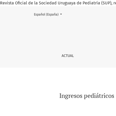
Revista Oficial de la Sociedad Uruguaya de Pediatría (SUP), r
Cambiar el idioma. El actual es:
Español (España)
Ingresos pediátricos asociados a infección p
ACTUAL
Ingresos pediátricos