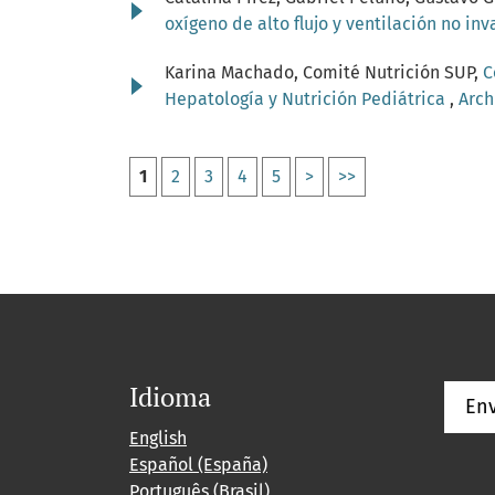
oxígeno de alto flujo y ventilación no in
Karina Machado, Comité Nutrición SUP,
C
Hepatología y Nutrición Pediátrica
,
Arch
1
2
3
4
5
>
>>
Idioma
Env
English
Español (España)
Português (Brasil)