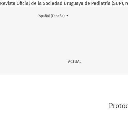
Revista Oficial de la Sociedad Uruguaya de Pediatría (SUP), r
Cambiar el idioma. El actual es:
Español (España)
Protocolo de actuación en salas de cuidado
ACTUAL
Protoc