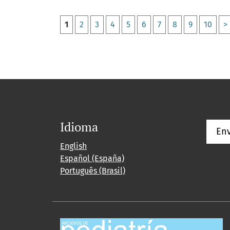
1
2
3
4
5
6
7
8
9
10
>
Idioma
Env
English
Español (España)
Português (Brasil)