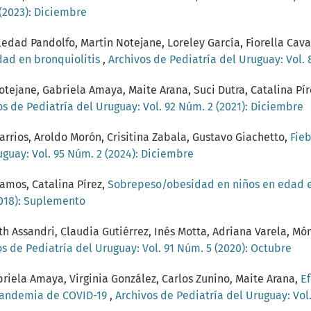
 (2023): Diciembre
edad Pandolfo, Martin Notejane, Loreley García, Fiorella Caval
dad en bronquiolitis
,
Archivos de Pediatría del Uruguay: Vol.
tejane, Gabriela Amaya, Maite Arana, Suci Dutra, Catalina Pír
os de Pediatría del Uruguay: Vol. 92 Núm. 2 (2021): Diciembre
arrios, Aroldo Morón, Crisitina Zabala, Gustavo Giachetto,
Fie
uguay: Vol. 95 Núm. 2 (2024): Diciembre
Ramos, Catalina Pírez,
Sobrepeso/obesidad en niños en edad es
2018): Suplemento
 Assandri, Claudia Gutiérrez, Inés Motta, Adriana Varela, Móni
s de Pediatría del Uruguay: Vol. 91 Núm. 5 (2020): Octubre
riela Amaya, Virginia González, Carlos Zunino, Maite Arana,
Ef
 pandemia de COVID-19
,
Archivos de Pediatría del Uruguay: Vol.