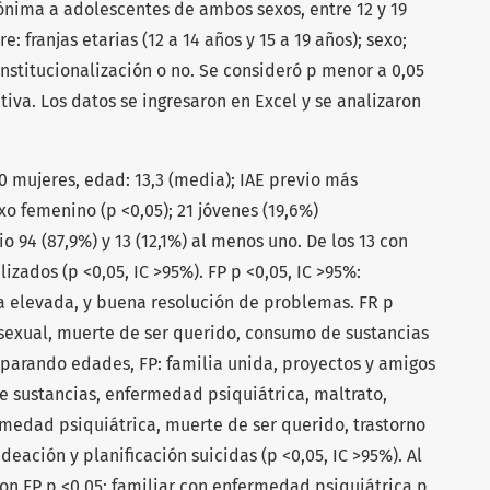
ónima a adolescentes de ambos sexos, entre 12 y 19
: franjas etarias (12 a 14 años y 15 a 19 años); sexo;
institucionalización o no. Se consideró p menor a 0,05
iva. Los datos se ingresaron en Excel y se analizaron
0 mujeres, edad: 13,3 (media); IAE previo más
xo femenino (p <0,05); 21 jóvenes (19,6%)
io 94 (87,9%) y 13 (12,1%) al menos uno. De los 13 con
lizados (p <0,05, IC >95%). FP p <0,05, IC >95%:
a elevada, y buena resolución de problemas. FR p
o sexual, muerte de ser querido, consumo de sustancias
parando edades, FP: familia unida, proyectos y amigos
de sustancias, enfermedad psiquiátrica, maltrato,
rmedad psiquiátrica, muerte de ser querido, trastorno
ideación y planificación suicidas (p <0,05, IC >95%). Al
on FP p <0,05; familiar con enfermedad psiquiátrica p