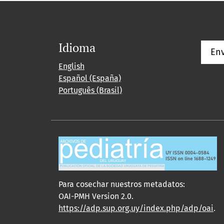
Idioma
Env
English
Español (España)
Português (Brasil)
Para cosechar nuestros metadatos:
OAI-PMH Version 2.0.
https://adp.sup.org.uy/index.php/adp/oai
.