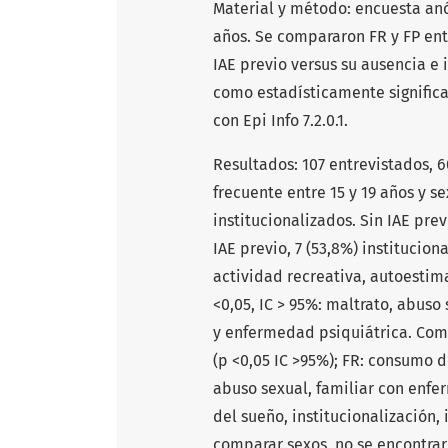
Material y método: encuesta an
años. Se compararon FR y FP entre
IAE previo versus su ausencia e 
como estadísticamente significat
con Epi Info 7.2.0.1.
Resultados: 107 entrevistados, 6
frecuente entre 15 y 19 años y se
institucionalizados. Sin IAE prev
IAE previo, 7 (53,8%) instituciona
actividad recreativa, autoestim
<0,05, IC > 95%: maltrato, abus
y enfermedad psiquiátrica. Com
(p <0,05 IC >95%); FR: consumo 
abuso sexual, familiar con enfe
del sueño, institucionalización, 
comparar sexos, no se encontrar