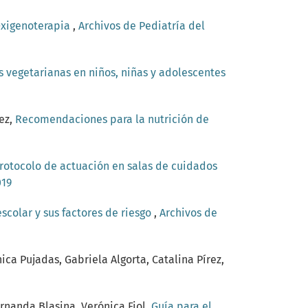
xigenoterapia
,
Archivos de Pediatría del
s vegetarianas en niños, niñas y adolescentes
ez,
Recomendaciones para la nutrición de
rotocolo de actuación en salas de cuidados
019
colar y sus factores de riesgo
,
Archivos de
ca Pujadas, Gabriela Algorta, Catalina Pírez,
ernanda Blasina, Verónica Fiol,
Guía para el