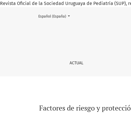
Revista Oficial de la Sociedad Uruguaya de Pediatría (SUP), r
Cambiar el idioma. El actual es:
Español (España)
Factores de riesgo y protección de conducta 
ACTUAL
Factores de riesgo y protecci