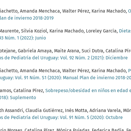
o Giachetto, Amanda Menchaca, Walter Pérez, Karina Machado,
O
Plan de invierno 2018-2019
Maurente, Silvia Koziol, Karina Machado, Loreley García,
Dieta
93 Núm. 1 (2022): Junio
tejane, Gabriela Amaya, Maite Arana, Suci Dutra, Catalina Pír
os de Pediatría del Uruguay: Vol. 92 Núm. 2 (2021): Diciembre
o Giachetto, Amanda Menchaca, Walter Pérez, Karina Machado,
P
uguay: Vol. 91 Núm. S1 (2020): Manual Plan de invierno 2018-2
Ramos, Catalina Pírez,
Sobrepeso/obesidad en niños en edad es
2018): Suplemento
 Assandri, Claudia Gutiérrez, Inés Motta, Adriana Varela, Móni
s de Pediatría del Uruguay: Vol. 91 Núm. 5 (2020): Octubre
rio Moraes, Catalina Pírez, Mónica Pujadas, Federica Badía, F