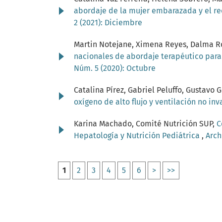
abordaje de la mujer embarazada y el re
2 (2021): Diciembre
Martin Notejane, Ximena Reyes, Dalma Ro
nacionales de abordaje terapéutico para
Núm. 5 (2020): Octubre
Catalina Pírez, Gabriel Peluffo, Gustav
oxígeno de alto flujo y ventilación no in
Karina Machado, Comité Nutrición SUP,
C
Hepatología y Nutrición Pediátrica
,
Arch
1
2
3
4
5
6
>
>>