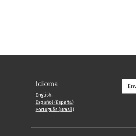
Idioma
Env
English
Español (España)
Português (Brasil)