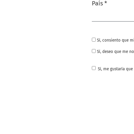
País
*
Obligatorio
Sí, consiento que m
Sí, deseo que me no
Sí, me gustaría que