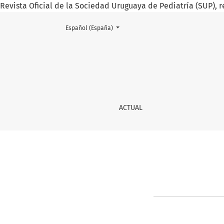
Revista Oficial de la Sociedad Uruguaya de Pediatría (SUP), r
Cambiar el idioma. El actual es:
Español (España)
Registrarse
ACTUAL