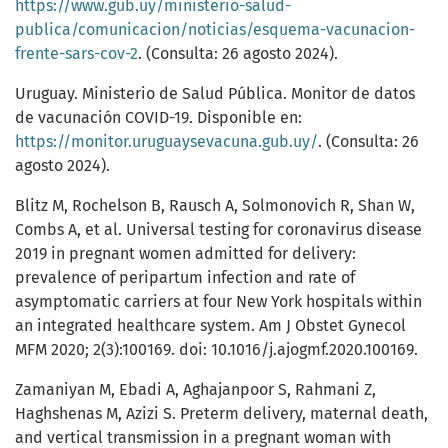
https://www.gub.uy/ministerio-salud-
publica/comunicacion/noticias/esquema-vacunacion-
frente-sars-cov-2
. (Consulta: 26 agosto 2024).
Uruguay. Ministerio de Salud Pública. Monitor de datos
de vacunación COVID-19. Disponible en:
https://monitor.uruguaysevacuna.gub.uy/
. (Consulta: 26
agosto 2024).
Blitz M, Rochelson B, Rausch A, Solmonovich R, Shan W,
Combs A, et al. Universal testing for coronavirus disease
2019 in pregnant women admitted for delivery:
prevalence of peripartum infection and rate of
asymptomatic carriers at four New York hospitals within
an integrated healthcare system. Am J Obstet Gynecol
MFM 2020; 2(3):100169. doi: 10.1016/j.ajogmf.2020.100169.
Zamaniyan M, Ebadi A, Aghajanpoor S, Rahmani Z,
Haghshenas M, Azizi S. Preterm delivery, maternal death,
and vertical transmission in a pregnant woman with