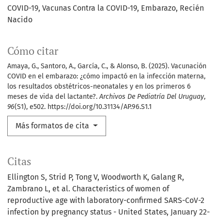
COVID-19
Vacunas Contra la COVID-19
Embarazo
Recién
Nacido
Cómo citar
Amaya, G., Santoro, A., García, C., & Alonso, B. (2025). Vacunación
COVID en el embarazo: ¿cómo impactó en la infección materna,
los resultados obstétricos-neonatales y en los primeros 6
meses de vida del lactante?.
Archivos De Pediatría Del Uruguay
,
96
(S1), e502. https://doi.org/10.31134/AP.96.S1.1
Más formatos de cita
Citas
Ellington S, Strid P, Tong V, Woodworth K, Galang R,
Zambrano L, et al. Characteristics of women of
reproductive age with laboratory-confirmed SARS-CoV-2
infection by pregnancy status - United States, January 22-