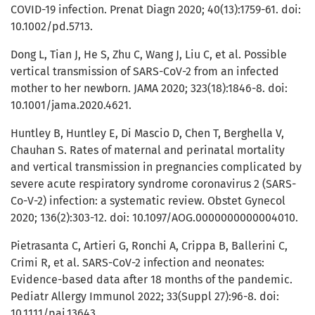
COVID-19 infection. Prenat Diagn 2020; 40(13):1759-61. doi:
10.1002/pd.5713.
Dong L, Tian J, He S, Zhu C, Wang J, Liu C, et al. Possible
vertical transmission of SARS-CoV-2 from an infected
mother to her newborn. JAMA 2020; 323(18):1846-8. doi:
10.1001/jama.2020.4621.
Huntley B, Huntley E, Di Mascio D, Chen T, Berghella V,
Chauhan S. Rates of maternal and perinatal mortality
and vertical transmission in pregnancies complicated by
severe acute respiratory syndrome coronavirus 2 (SARS-
Co-V-2) infection: a systematic review. Obstet Gynecol
2020; 136(2):303-12. doi: 10.1097/AOG.0000000000004010.
Pietrasanta C, Artieri G, Ronchi A, Crippa B, Ballerini C,
Crimi R, et al. SARS-CoV-2 infection and neonates:
Evidence-based data after 18 months of the pandemic.
Pediatr Allergy Immunol 2022; 33(Suppl 27):96-8. doi:
10.1111/pai.13643.