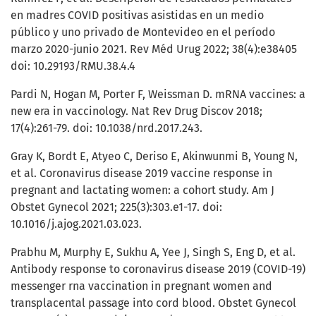
en madres COVID positivas asistidas en un medio
público y uno privado de Montevideo en el período
marzo 2020-junio 2021. Rev Méd Urug 2022; 38(4):e38405
doi: 10.29193/RMU.38.4.4
Pardi N, Hogan M, Porter F, Weissman D. mRNA vaccines: a
new era in vaccinology. Nat Rev Drug Discov 2018;
17(4):261-79. doi: 10.1038/nrd.2017.243.
Gray K, Bordt E, Atyeo C, Deriso E, Akinwunmi B, Young N,
et al. Coronavirus disease 2019 vaccine response in
pregnant and lactating women: a cohort study. Am J
Obstet Gynecol 2021; 225(3):303.e1-17. doi:
10.1016/j.ajog.2021.03.023.
Prabhu M, Murphy E, Sukhu A, Yee J, Singh S, Eng D, et al.
Antibody response to coronavirus disease 2019 (COVID-19)
messenger rna vaccination in pregnant women and
transplacental passage into cord blood. Obstet Gynecol