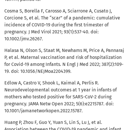
Cosma S, Borella F, Carosso A, Sciarrone A, Cusato J,
Corcione S, et al. The “scar” of a pandemic: cumulative
incidence of COVID-19 during the first trimester of
pregnancy. J Med Virol 2021; 93(1):537-40. doi:
10.1002/jmv.26267.
Halasa N, Olson S, Staat M, Newhams M, Price A, Pannaraj
P, et al. Maternal vaccination and risk of hospitalization
for Covid-19 among Infants. N Engl J Med 2022; 387(2):109-
19. doi: 10.1056/NEJMoa2204399.
Edlow A, Castro V, Shook L, Kaimal A, Perlis R.
Neurodevelopmental outcomes at 1 year in infants of
mothers who tested positive for SARS-CoV-2 during
pregnancy. JAMA Netw Open 2022; 5(6):e2215787. doi:
10.1001/jamanetworkopen.2022.15787.
Huang P, Zhou F, Guo Y, Yuan S, Lin S, Lu J, et al.
Association between the COVID-19 pandemic and infant