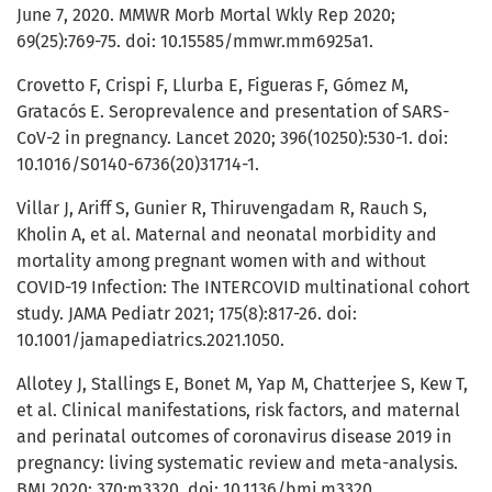
June 7, 2020. MMWR Morb Mortal Wkly Rep 2020;
69(25):769-75. doi: 10.15585/mmwr.mm6925a1.
Crovetto F, Crispi F, Llurba E, Figueras F, Gómez M,
Gratacós E. Seroprevalence and presentation of SARS-
CoV-2 in pregnancy. Lancet 2020; 396(10250):530-1. doi:
10.1016/S0140-6736(20)31714-1.
Villar J, Ariff S, Gunier R, Thiruvengadam R, Rauch S,
Kholin A, et al. Maternal and neonatal morbidity and
mortality among pregnant women with and without
COVID-19 Infection: The INTERCOVID multinational cohort
study. JAMA Pediatr 2021; 175(8):817-26. doi:
10.1001/jamapediatrics.2021.1050.
Allotey J, Stallings E, Bonet M, Yap M, Chatterjee S, Kew T,
et al. Clinical manifestations, risk factors, and maternal
and perinatal outcomes of coronavirus disease 2019 in
pregnancy: living systematic review and meta-analysis.
BMJ 2020; 370:m3320. doi: 10.1136/bmj.m3320.