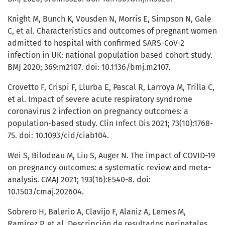
Knight M, Bunch K, Vousden N, Morris E, Simpson N, Gale
C, et al. Characteristics and outcomes of pregnant women
admitted to hospital with confirmed SARS-CoV-2
infection in UK: national population based cohort study.
BMJ 2020; 369:m2107. doi: 10.1136/bmj.m2107.
Crovetto F, Crispi F, Llurba E, Pascal R, Larroya M, Trilla C,
et al. Impact of severe acute respiratory syndrome
coronavirus 2 infection on pregnancy outcomes: a
population-based study. Clin Infect Dis 2021; 73(10):1768-
75. doi: 10.1093/cid/ciab104.
Wei S, Bilodeau M, Liu S, Auger N. The impact of COVID-19
on pregnancy outcomes: a systematic review and meta-
analysis. CMAJ 2021; 193(16):E540-8. doi:
10.1503/cmaj.202604.
Sobrero H, Balerio A, Clavijo F, Alaniz A, Lemes M,
Ramírez P, et al. Descripción de resultados perinatales