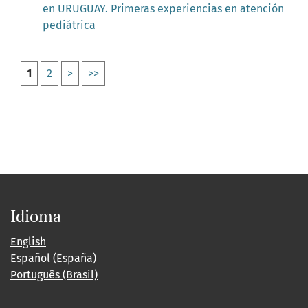
en URUGUAY. Primeras experiencias en atención
pediátrica
1
2
>
>>
Idioma
English
Español (España)
Português (Brasil)