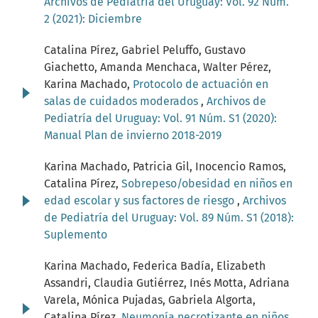
Archivos de Pediatría del Uruguay: Vol. 92 Núm.
2 (2021): Diciembre
Catalina Pírez, Gabriel Peluffo, Gustavo
Giachetto, Amanda Menchaca, Walter Pérez,
Karina Machado,
Protocolo de actuación en
salas de cuidados moderados
,
Archivos de
Pediatría del Uruguay: Vol. 91 Núm. S1 (2020):
Manual Plan de invierno 2018-2019
Karina Machado, Patricia Gil, Inocencio Ramos,
Catalina Pírez,
Sobrepeso/obesidad en niños en
edad escolar y sus factores de riesgo
,
Archivos
de Pediatría del Uruguay: Vol. 89 Núm. S1 (2018):
Suplemento
Karina Machado, Federica Badía, Elizabeth
Assandri, Claudia Gutiérrez, Inés Motta, Adriana
Varela, Mónica Pujadas, Gabriela Algorta,
Catalina Pírez,
Neumonía necrotizante en niños
,