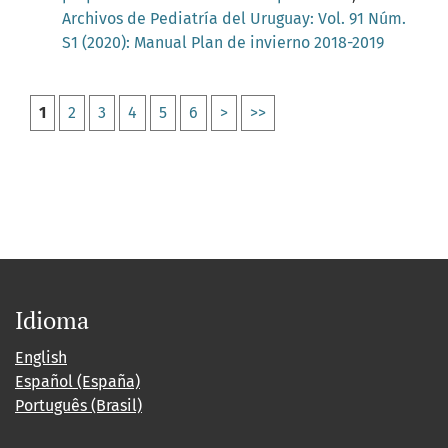
Archivos de Pediatría del Uruguay: Vol. 91 Núm.
S1 (2020): Manual Plan de invierno 2018-2019
1
2
3
4
5
6
>
>>
Idioma
English
Español (España)
Português (Brasil)