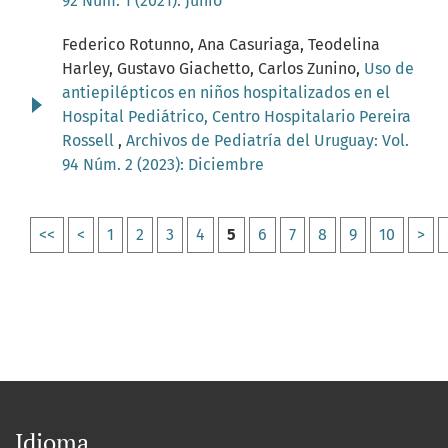
92 Núm. 1 (2021): Junio
Federico Rotunno, Ana Casuriaga, Teodelina
Harley, Gustavo Giachetto, Carlos Zunino,
Uso de
antiepilépticos en niños hospitalizados en el
Hospital Pediátrico, Centro Hospitalario Pereira
Rossell
,
Archivos de Pediatría del Uruguay: Vol.
94 Núm. 2 (2023): Diciembre
<<
<
1
2
3
4
5
6
7
8
9
10
>
Idioma