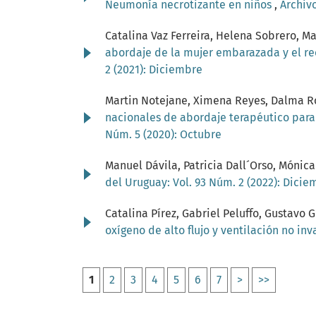
Neumonía necrotizante en niños
,
Archivo
Catalina Vaz Ferreira, Helena Sobrero, Ma
abordaje de la mujer embarazada y el re
2 (2021): Diciembre
Martin Notejane, Ximena Reyes, Dalma Ro
nacionales de abordaje terapéutico para
Núm. 5 (2020): Octubre
Manuel Dávila, Patricia Dall´Orso, Mónica
del Uruguay: Vol. 93 Núm. 2 (2022): Dicie
Catalina Pírez, Gabriel Peluffo, Gustav
oxígeno de alto flujo y ventilación no in
1
2
3
4
5
6
7
>
>>