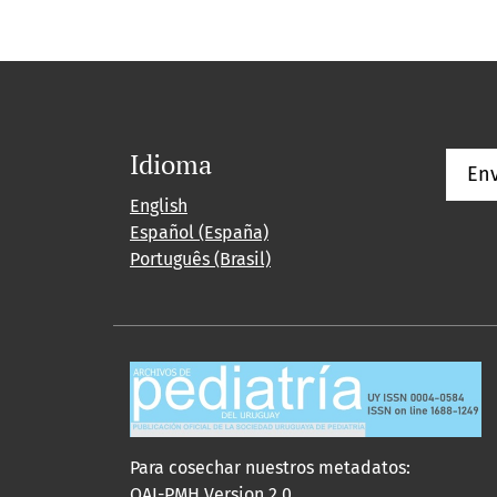
Idioma
Env
English
Español (España)
Português (Brasil)
Para cosechar nuestros metadatos:
OAI-PMH Version 2.0.