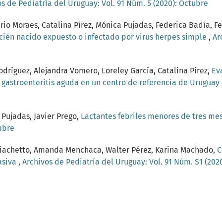
s de Pediatría del Uruguay: Vol. 91 Núm. 5 (2020): Octubre
rio Moraes, Catalina Pírez, Mónica Pujadas, Federica Badía, F
cién nacido expuesto o infectado por virus herpes simple
,
Ar
dríguez, Alejandra Vomero, Loreley García, Catalina Pirez,
Ev
 gastroenteritis aguda en un centro de referencia de Uruguay
 Pujadas, Javier Prego,
Lactantes febriles menores de tres me
mbre
o Giachetto, Amanda Menchaca, Walter Pérez, Karina Machado,
C
vasiva
,
Archivos de Pediatría del Uruguay: Vol. 91 Núm. S1 (202