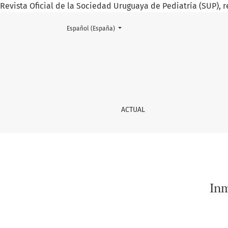
Revista Oficial de la Sociedad Uruguaya de Pediatría (SUP), r
Cambiar el idioma. El actual es:
Español (España)
Inmunizaciones como estrategia de salud pú
ACTUAL
Inm