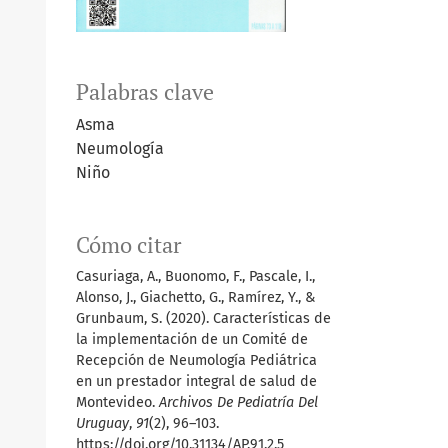
Palabras clave
Asma
Neumología
Niño
Cómo citar
Casuriaga, A., Buonomo, F., Pascale, I.,
Alonso, J., Giachetto, G., Ramírez, Y., &
Grunbaum, S. (2020). Características de
la implementación de un Comité de
Recepción de Neumología Pediátrica
en un prestador integral de salud de
Montevideo.
Archivos De Pediatría Del
Uruguay
,
91
(2), 96–103.
https://doi.org/10.31134/AP.91.2.5