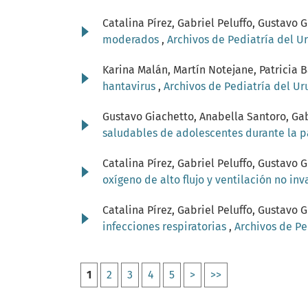
Catalina Pírez, Gabriel Peluffo, Gustav
moderados
,
Archivos de Pediatría del Ur
Karina Malán, Martín Notejane, Patricia B
hantavirus
,
Archivos de Pediatría del Ur
Gustavo Giachetto, Anabella Santoro, Gab
saludables de adolescentes durante la
Catalina Pírez, Gabriel Peluffo, Gustav
oxígeno de alto flujo y ventilación no in
Catalina Pírez, Gabriel Peluffo, Gustav
infecciones respiratorias
,
Archivos de Pe
1
2
3
4
5
>
>>