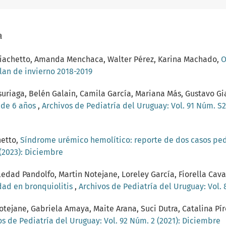
a
o Giachetto, Amanda Menchaca, Walter Pérez, Karina Machado,
O
Plan de invierno 2018-2019
uriaga, Belén Galain, Camila García, Mariana Más, Gustavo G
s de 6 años
,
Archivos de Pediatría del Uruguay: Vol. 91 Núm. S
hetto,
Síndrome urémico hemolítico: reporte de dos casos pe
 (2023): Diciembre
edad Pandolfo, Martin Notejane, Loreley García, Fiorella Caval
dad en bronquiolitis
,
Archivos de Pediatría del Uruguay: Vol.
tejane, Gabriela Amaya, Maite Arana, Suci Dutra, Catalina Pír
os de Pediatría del Uruguay: Vol. 92 Núm. 2 (2021): Diciembre