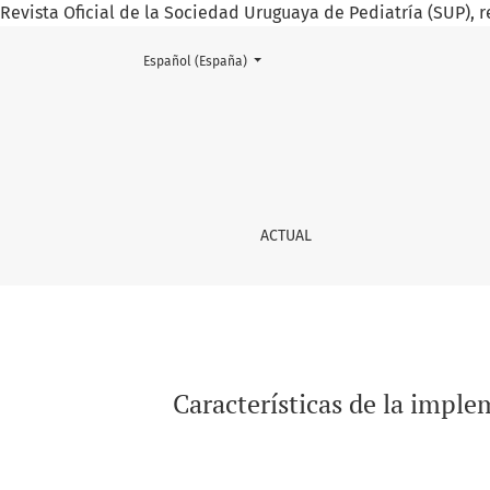
Revista Oficial de la Sociedad Uruguaya de Pediatría (SUP), r
Cambiar el idioma. El actual es:
Español (España)
Características de la implementación de un 
ACTUAL
Características de la impl