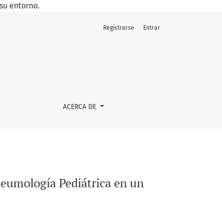
su entorno.
Registrarse
Entrar
or integral de salud de Montevideo
ACERCA DE
Neumología Pediátrica en un