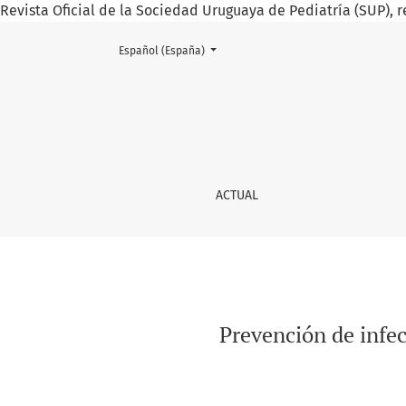
Revista Oficial de la Sociedad Uruguaya de Pediatría (SUP), r
Cambiar el idioma. El actual es:
Español (España)
Prevención de infecciones intrahospitalarias
ACTUAL
Prevención de infec