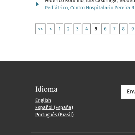
Federico Rotunno, Ana Casuriaga, Teodeli
Pediátrico, Centro Hospitalario Pereira 
<<
<
1
2
3
4
5
6
7
8
9
Idioma
Env
English
Español (España)
Português (Brasil)