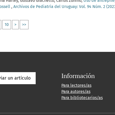
na Harley, Gustavo Giachetto, Carlos Zunino,
Uso de antiepilé
Rossell
,
Archivos de Pediatría del Uruguay: Vol. 94 Núm. 2 (202
10
>
>>
Información
iar un artículo
Para lectores/as
Para autores/as
Para bibliotecarios/as