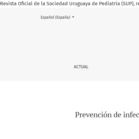
Revista Oficial de la Sociedad Uruguaya de Pediatría (SUP), r
Cambiar el idioma. El actual es:
Español (España)
Prevención de infecciones intrahospitalarias
ACTUAL
Prevención de infec