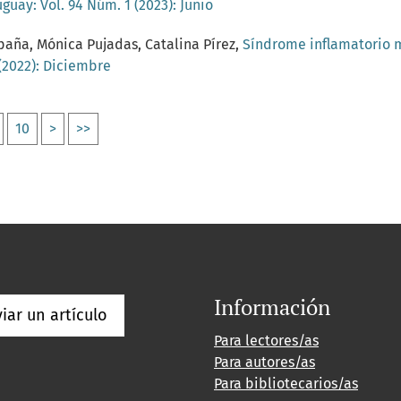
guay: Vol. 94 Núm. 1 (2023): Junio
paña, Mónica Pujadas, Catalina Pírez,
Síndrome inflamatorio 
 (2022): Diciembre
10
>
>>
Información
iar un artículo
Para lectores/as
Para autores/as
Para bibliotecarios/as