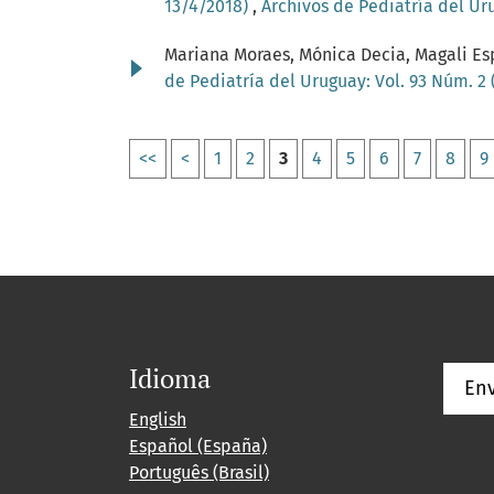
13/4/2018)
,
Archivos de Pediatría del Uru
Mariana Moraes, Mónica Decia, Magali Es
de Pediatría del Uruguay: Vol. 93 Núm. 2
<<
<
1
2
3
4
5
6
7
8
9
Idioma
Env
English
Español (España)
Português (Brasil)