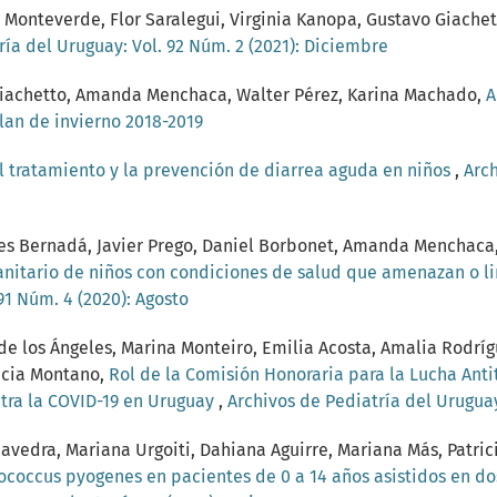
 Monteverde, Flor Saralegui, Virginia Kanopa, Gustavo Giache
ría del Uruguay: Vol. 92 Núm. 2 (2021): Diciembre
o Giachetto, Amanda Menchaca, Walter Pérez, Karina Machado,
A
Plan de invierno 2018-2019
l tratamiento y la prevención de diarrea aguda en niños
,
Arch
des Bernadá, Javier Prego, Daniel Borbonet, Amanda Menchaca, 
anitario de niños con condiciones de salud que amenazan o l
91 Núm. 4 (2020): Agosto
 de los Ángeles, Marina Monteiro, Emilia Acosta, Amalia Rodrí
licia Montano,
Rol de la Comisión Honoraria para la Lucha Ant
ntra la COVID-19 en Uruguay
,
Archivos de Pediatría del Uruguay:
aavedra, Mariana Urgoiti, Dahiana Aguirre, Mariana Más, Patrici
coccus pyogenes en pacientes de 0 a 14 años asistidos en dos