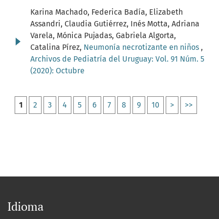
Karina Machado, Federica Badía, Elizabeth
Assandri, Claudia Gutiérrez, Inés Motta, Adriana
Varela, Mónica Pujadas, Gabriela Algorta,
Catalina Pírez,
Neumonía necrotizante en niños
,
Archivos de Pediatría del Uruguay: Vol. 91 Núm. 5
(2020): Octubre
1
2
3
4
5
6
7
8
9
10
>
>>
Idioma