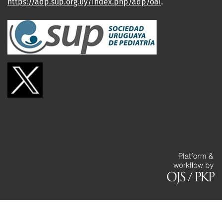
https://adp.sup.org.uy/index.php/adp/oai
.