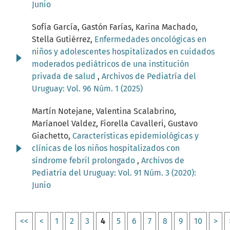
Junio
Sofía García, Gastón Farías, Karina Machado,
Stella Gutiérrez,
Enfermedades oncológicas en
niños y adolescentes hospitalizados en cuidados
moderados pediátricos de una institución
privada de salud
,
Archivos de Pediatría del
Uruguay: Vol. 96 Núm. 1 (2025)
Martín Notejane, Valentina Scalabrino,
Maríanoel Valdez, Fiorella Cavalleri, Gustavo
Giachetto,
Características epidemiológicas y
clínicas de los niños hospitalizados con
síndrome febril prolongado
,
Archivos de
Pediatría del Uruguay: Vol. 91 Núm. 3 (2020):
Junio
<<
<
1
2
3
4
5
6
7
8
9
10
>