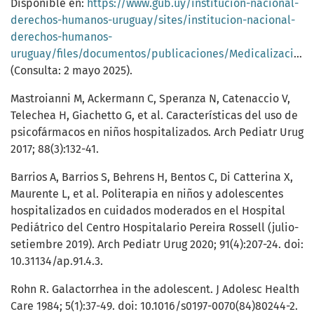
Disponible en:
https://www.gub.uy/institucion-nacional-
derechos-humanos-uruguay/sites/institucion-nacional-
derechos-humanos-
uruguay/files/documentos/publicaciones/Medicalizacio%CC%81n%20de%20la%20infancia_ctapa.pdf
(Consulta: 2 mayo 2025).
Mastroianni M, Ackermann C, Speranza N, Catenaccio V,
Telechea H, Giachetto G, et al. Características del uso de
psicofármacos en niños hospitalizados. Arch Pediatr Urug
2017; 88(3):132-41.
Barrios A, Barrios S, Behrens H, Bentos C, Di Catterina X,
Maurente L, et al. Politerapia en niños y adolescentes
hospitalizados en cuidados moderados en el Hospital
Pediátrico del Centro Hospitalario Pereira Rossell (julio-
setiembre 2019). Arch Pediatr Urug 2020; 91(4):207-24. doi:
10.31134/ap.91.4.3.
Rohn R. Galactorrhea in the adolescent. J Adolesc Health
Care 1984; 5(1):37-49. doi: 10.1016/s0197-0070(84)80244-2.