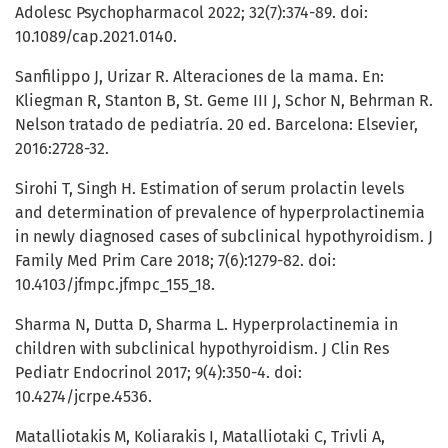
Adolesc Psychopharmacol 2022; 32(7):374-89. doi:
10.1089/cap.2021.0140.
Sanfilippo J, Urizar R. Alteraciones de la mama. En:
Kliegman R, Stanton B, St. Geme III J, Schor N, Behrman R.
Nelson tratado de pediatría. 20 ed. Barcelona: Elsevier,
2016:2728-32.
Sirohi T, Singh H. Estimation of serum prolactin levels
and determination of prevalence of hyperprolactinemia
in newly diagnosed cases of subclinical hypothyroidism. J
Family Med Prim Care 2018; 7(6):1279-82. doi:
10.4103/jfmpc.jfmpc_155_18.
Sharma N, Dutta D, Sharma L. Hyperprolactinemia in
children with subclinical hypothyroidism. J Clin Res
Pediatr Endocrinol 2017; 9(4):350-4. doi:
10.4274/jcrpe.4536.
Matalliotakis M, Koliarakis I, Matalliotaki C, Trivli A,