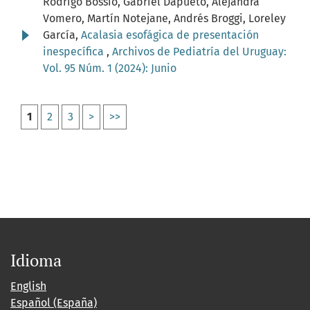
Rodrigo Bossio, Gabriel Dapueto, Alejandra
Vomero, Martín Notejane, Andrés Broggi, Loreley
García,
Acalasia esofágica de presentación
inespecífica
,
Archivos de Pediatría del Uruguay:
Vol. 95 Núm. 1 (2024): Junio
1
2
3
>
>>
Idioma
English
Español (España)