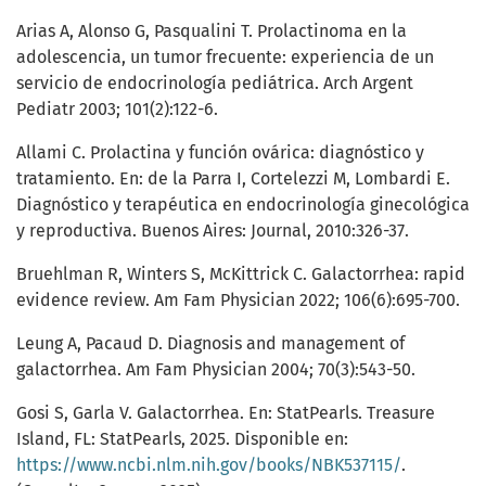
Arias A, Alonso G, Pasqualini T. Prolactinoma en la
adolescencia, un tumor frecuente: experiencia de un
servicio de endocrinología pediátrica. Arch Argent
Pediatr 2003; 101(2):122-6.
Allami C. Prolactina y función ovárica: diagnóstico y
tratamiento. En: de la Parra I, Cortelezzi M, Lombardi E.
Diagnóstico y terapéutica en endocrinología ginecológica
y reproductiva. Buenos Aires: Journal, 2010:326-37.
Bruehlman R, Winters S, McKittrick C. Galactorrhea: rapid
evidence review. Am Fam Physician 2022; 106(6):695-700.
Leung A, Pacaud D. Diagnosis and management of
galactorrhea. Am Fam Physician 2004; 70(3):543-50.
Gosi S, Garla V. Galactorrhea. En: StatPearls. Treasure
Island, FL: StatPearls, 2025. Disponible en:
https://www.ncbi.nlm.nih.gov/books/NBK537115/
.