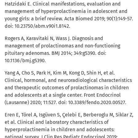
Hatzidaki E. Clinical manifestations, evaluation and
management of hyperprolactinemia in adolescent and
young girls: a brief review. Acta Biomed 2019; 90(1):149-57.
doi: 10.23750/abm.v90i1.8142.
Rogers A, Karavitaki N, Wass J. Diagnosis and
management of prolactinomas and non-functioning
pituitary adenomas. BMJ 2014; 349:g5390. doi:
10.1136/bmj.g5390.
Yang A, Cho S, Park H, Kim M, Kong D, Shin H, et al.
Clinical, hormonal, and neuroradiological characteristics
and therapeutic outcomes of prolactinomas in children
and adolescents at a single center. Front Endocrinol
(Lausanne) 2020; 11:527. doi: 10.3389/fendo.2020.00527.
Eren E, Törel A, Isgüven S, Çelebi E, Berberoglu M, Siklar Z,
et al. Clinical and laboratory characteristics of
hyperprolactinemia in children and adolescents:
national survey. J Clin Res Pediatr Endocrinol 2019;