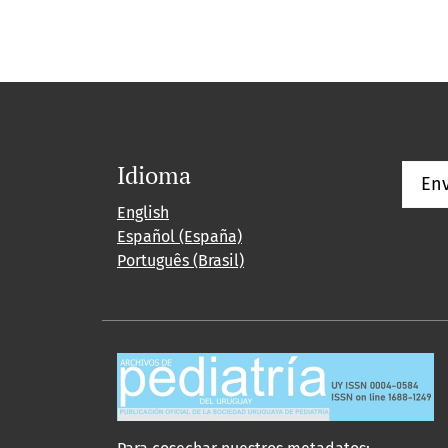
Idioma
Env
English
Español (España)
Português (Brasil)