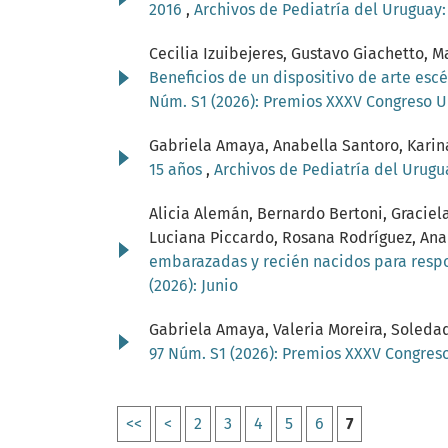
2016
,
Archivos de Pediatría del Uruguay: 
Cecilia Izuibejeres, Gustavo Giachetto, M
Beneficios de un dispositivo de arte esc
Núm. S1 (2026): Premios XXXV Congreso U
Gabriela Amaya, Anabella Santoro, Karin
15 años
,
Archivos de Pediatría del Urugu
Alicia Alemán, Bernardo Bertoni, Graciel
Luciana Piccardo, Rosana Rodríguez, Anab
embarazadas y recién nacidos para respo
(2026): Junio
Gabriela Amaya, Valeria Moreira, Soleda
97 Núm. S1 (2026): Premios XXXV Congres
<<
<
2
3
4
5
6
7