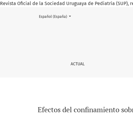
Revista Oficial de la Sociedad Uruguaya de Pediatría (SUP), r
Cambiar el idioma. El actual es:
Español (España)
Efectos del confinamiento sobre los hábitos
ACTUAL
Efectos del confinamiento sob