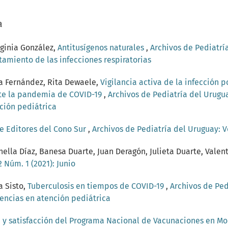
a
rginia González,
Antitusígenos naturales
,
Archivos de Pediatría
amiento de las infecciones respiratorias
a Fernández, Rita Dewaele,
Vigilancia activa de la infección
nte la pandemia de COVID-19
,
Archivos de Pediatría del Urugua
ción pediátrica
e Editores del Cono Sur
,
Archivos de Pediatría del Uruguay: V
ella Díaz, Banesa Duarte, Juan Deragón, Julieta Duarte, Valent
 Núm. 1 (2021): Junio
a Sisto,
Tuberculosis en tiempos de COVID-19
,
Archivos de Ped
encias en atención pediátrica
a y satisfacción del Programa Nacional de Vacunaciones en M