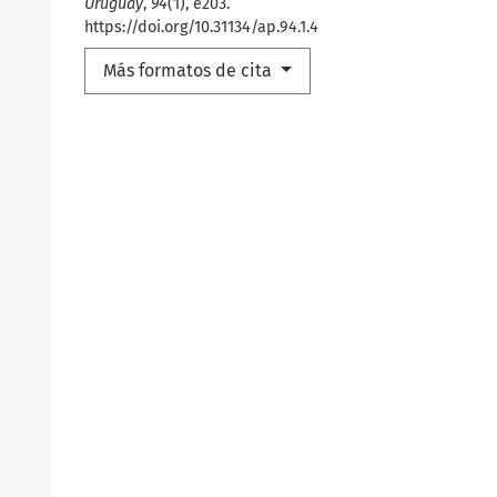
Uruguay
,
94
(1), e203.
https://doi.org/10.31134/ap.94.1.4
Más formatos de cita