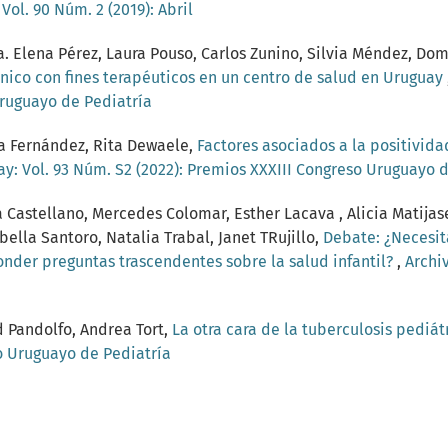
Vol. 90 Núm. 2 (2019): Abril
a. Elena Pérez, Laura Pouso, Carlos Zunino, Silvia Méndez, Dom
énico con fines terapéuticos en un centro de salud en Uruguay
ruguayo de Pediatría
a Fernández, Rita Dewaele,
Factores asociados a la positivid
ay: Vol. 93 Núm. S2 (2022): Premios XXXIII Congreso Uruguayo 
a Castellano, Mercedes Colomar, Esther Lacava , Alicia Matija
ella Santoro, Natalia Trabal, Janet TRujillo,
Debate: ¿Necesit
nder preguntas trascendentes sobre la salud infantil?
,
Archi
d Pandolfo, Andrea Tort,
La otra cara de la tuberculosis pediát
o Uruguayo de Pediatría