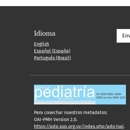
Idioma
Env
English
Español (España)
Português (Brasil)
Para cosechar nuestros metadatos:
OAI-PMH Version 2.0.
https://adp.sup.org.uy/index.php/adp/oai
.