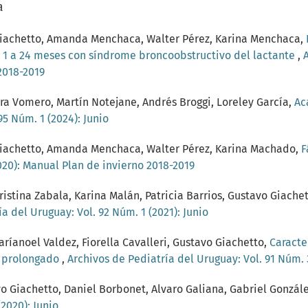
a
o Giachetto, Amanda Menchaca, Walter Pérez, Karina Menchaca,
e 1 a 24 meses con síndrome broncoobstructivo del lactante
,
2018-2019
ra Vomero, Martín Notejane, Andrés Broggi, Loreley García,
Ac
95 Núm. 1 (2024): Junio
o Giachetto, Amanda Menchaca, Walter Pérez, Karina Machado,
F
020): Manual Plan de invierno 2018-2019
istina Zabala, Karina Malán, Patricia Barrios, Gustavo Giache
a del Uruguay: Vol. 92 Núm. 1 (2021): Junio
ríanoel Valdez, Fiorella Cavalleri, Gustavo Giachetto,
Caracte
l prolongado
,
Archivos de Pediatría del Uruguay: Vol. 91 Núm. 3
o Giachetto, Daniel Borbonet, Alvaro Galiana, Gabriel Gonzál
2020): Junio