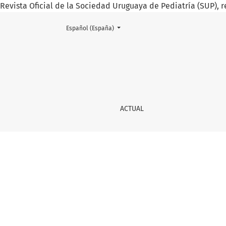
Revista Oficial de la Sociedad Uruguaya de Pediatría (SUP), r
Cambiar el idioma. El actual es:
Español (España)
Prólogo
ACTUAL