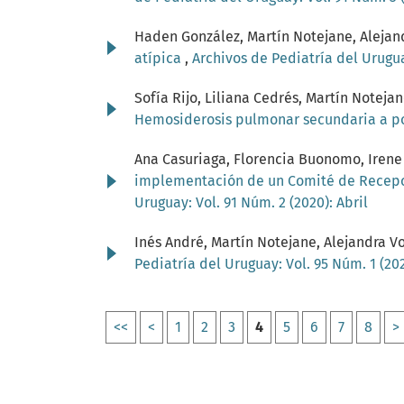
Haden González, Martín Notejane, Alejand
atípica
,
Archivos de Pediatría del Urugua
Sofía Rijo, Liliana Cedrés, Martín Noteja
Hemosiderosis pulmonar secundaria a po
Ana Casuriaga, Florencia Buonomo, Irene
implementación de un Comité de Recepci
Uruguay: Vol. 91 Núm. 2 (2020): Abril
Inés André, Martín Notejane, Alejandra V
Pediatría del Uruguay: Vol. 95 Núm. 1 (202
<<
<
1
2
3
4
5
6
7
8
>