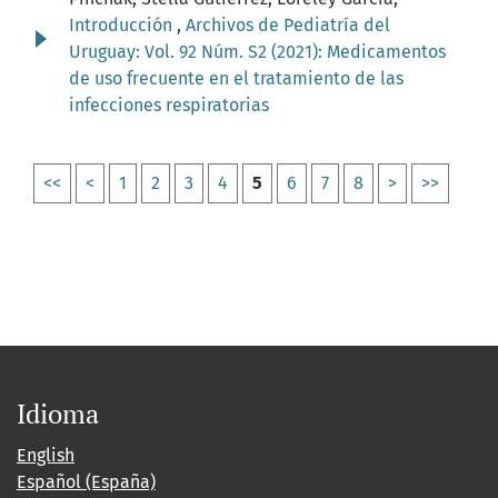
Introducción
,
Archivos de Pediatría del
Uruguay: Vol. 92 Núm. S2 (2021): Medicamentos
de uso frecuente en el tratamiento de las
infecciones respiratorias
<<
<
1
2
3
4
5
6
7
8
>
>>
Idioma
English
Español (España)