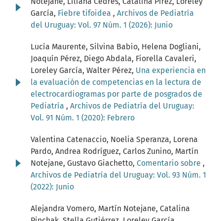
Notejane, Liliana Cedrés, Catalina Pírez, Loreley
García,
Fiebre tifoidea
,
Archivos de Pediatría
del Uruguay: Vol. 97 Núm. 1 (2026): Junio
Lucía Maurente, Silvina Babio, Helena Dogliani,
Joaquín Pérez, Diego Abdala, Fiorella Cavaleri,
Loreley García, Walter Pérez,
Una experiencia en
la evaluación de competencias en la lectura de
electrocardiogramas por parte de posgrados de
Pediatría
,
Archivos de Pediatría del Uruguay:
Vol. 91 Núm. 1 (2020): Febrero
Valentina Catenaccio, Noelia Speranza, Lorena
Pardo, Andrea Rodríguez, Carlos Zunino, Martín
Notejane, Gustavo Giachetto,
Comentario sobre
,
Archivos de Pediatría del Uruguay: Vol. 93 Núm. 1
(2022): Junio
Alejandra Vomero, Martín Notejane, Catalina
Pinchak, Stella Gutiérrez, Loreley García,