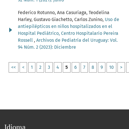
Federico Rotunno, Ana Casuriaga, Teodelina
Harley, Gustavo Giachetto, Carlos Zunino,
Uso de
antiepilépticos en niños hospitalizados en el
Hospital Pediátrico, Centro Hospitalario Pereira
Rossell
,
Archivos de Pediatría del Uruguay: Vol.
94 Núm. 2 (2023): Diciembre
<<
<
1
2
3
4
5
6
7
8
9
10
>
Idioma