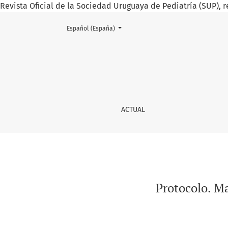
Revista Oficial de la Sociedad Uruguaya de Pediatría (SUP), r
Cambiar el idioma. El actual es:
Español (España)
Protocolo. Manejo neonatal del dengue
ACTUAL
Protocolo. Ma