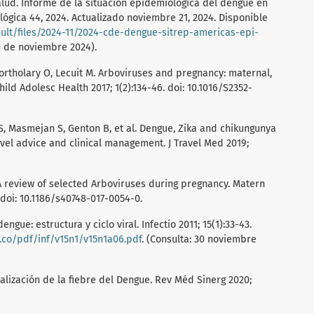
lud. Informe de la situación epidemiológica del dengue en
ógica 44, 2024. Actualizado noviembre 21, 2024. Disponible
ult/files/2024-11/2024-cde-dengue-sitrep-americas-epi-
30 de noviembre 2024).
Lortholary O, Lecuit M. Arboviruses and pregnancy: maternal,
hild Adolesc Health 2017; 1(2):134-46. doi: 10.1016/S2352-
S, Masmejan S, Genton B, et al. Dengue, Zika and chikungunya
vel advice and clinical management. J Travel Med 2019;
 A review of selected Arboviruses during pregnancy. Matern
 doi: 10.1186/s40748-017-0054-0.
engue: estructura y ciclo viral. Infectio 2011; 15(1):33-43.
g.co/pdf/inf/v15n1/v15n1a06.pdf
. (Consulta: 30 noviembre
alización de la fiebre del Dengue. Rev Méd Sinerg 2020;