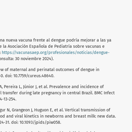
Una nueva vacuna frente al dengue podría mejorar a las ya
 de la Asociación Española de Pediatría sobre vacunas e
:
https://vacunasaep.org/profesionales/noticias/dengue-
Consulta: 30 noviembre 2024).
iew of maternal and perinatal outcomes of dengue in
0. doi: 10.7759/cureus.48640.
 A, Pereira L, Júnior J, et al. Prevalence and incidence of
transfer during late pregnancy in central Brazil. BMC Infect
34-13-254.
ur N, Grangeon J, Huguon E, et al. Vertical transmission of
od and viral kinetics in newborns and breast milk: new data.
324-31. doi: 10.1093/jpids/piw058.