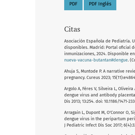
PDF
PDF Inglés
Citas
Asociación Española de Pediatría. 
disponibles. Madrid: Portal oficial
inmunizaciones, 2024. Disponible en
nueva-vacuna-butantan#dengue
. (
Ahuja S, Muntode P. A narrative rev
pregnancy. Cureus 2023; 15(11):e4864
Argolo A, Féres V, Silveira L, Oliveira
dengue virus and antibody placental 
Dis 2013; 13:254. doi: 10.1186/1471-23
Arragain L, Dupont M, O'Connor O, Sig
dengue virus in the peripartum peri
J Pediatric Infect Dis Soc 2017; 6(4):