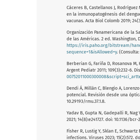
Cáceres B, Castellanos J, Rodríguez
en la inmunopatogénesis del dengue 
vacunas. Acta Biol Colomb 2019; 24(3
Organización Panamericana de la Sa
de las Américas. 2 ed. Washington, D
https://iris.paho.org/bitstream/ha
sequence=1&isAllowed=y
. (Consulta
Berberian G, Fariña D, Rosanova M, H
Argent Pediatr 2011; 109(3):232-6. D
00752011000300008&script=sci_artt
Dendi Á, Millán C, Blengio A, Loren
potencial. Revisión desde una óptica
10.29193/rmu.37.1.8.
Yadav B, Gupta N, Gadepalli R, Nag
2021; 14(8):e241727. doi: 10.1136/bcr-
Fisher R, Lustig Y, Sklan E, Schwartz 
infections. Viruses 2023; 15(2):572. d