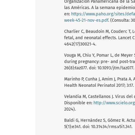
Organización Panamericana de la Sa
las Américas. A la semana epidemiol
en:
https://www.paho.org/sites/defa
week-45-21-nov-es.pdf
. (Consulta: 
Charlier C, Beaudoin M, Couderc T, 
fetal, and neonatal effects. Lancet C
4642(17)30021-4.
Vouga M, Chiu Y, Pomar L, de Meyer 
during pregnancy: pre- and post-tra
26(8):taz077. doi: 10.1093/jtm/taz077.
Marinho P, Cunha J, Amim J, Prata A.
Health Neonatol Perinatol 2017; 3:17.
Velandia M, Castellanos J. Virus del d
Disponible en:
http://www.scielo.or
2024).
Baldi G, Hernández S, Gómez R. Actu
5(1):e341. doi: 10.31434/rms.v5i1.341.