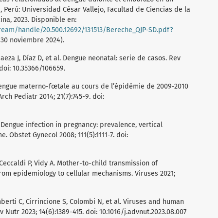
a, Perú: Universidad César Vallejo, Facultad de Ciencias de la
ina, 2023. Disponible en:
stream/handle/20.500.12692/131513/Bereche_QJP-SD.pdf?
: 30 noviembre 2024).
Baeza J, Díaz D, et al. Dengue neonatal: serie de casos. Rev
 doi: 10.35366/106659.
 Dengue materno-fœtale au cours de l’épidémie de 2009-2010
ch Pediatr 2014; 21(7):745-9. doi:
 Dengue infection in pregnancy: prevalence, vertical
 Obstet Gynecol 2008; 111(5):1111-7. doi:
eccaldi P, Vidy A. Mother-to-child transmission of
rom epidemiology to cellular mechanisms. Viruses 2021;
mberti C, Cirrincione S, Colombi N, et al. Viruses and human
 Nutr 2023; 14(6):1389-415. doi: 10.1016/j.advnut.2023.08.007