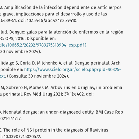
 M. Amplificación de la infección dependiente de anticuerpos
grave, implicaciones para el desarrollo y uso de las
):439-51. doi: 10.15446/abc.v24n3.79410.
lud. Dengue: guías para la atención de enfermos en la región
C: OPS, 2016. Disponible en:
ndle/10665.2/28232/9789275318904_esp.pdf?
: 30 noviembre 2024).
idalgo S, Enría D, Mitchenko A, et al. Dengue perinatal. Arch
isponible en:
https://www.scielo.org.ar/scielo.php?pid=S0325-
ext
. (Consulta: 30 noviembre 2024).
zo M, Sobrero H, Moraes M. Arbovirus en Uruguay, un problema
 perinatal. Rev Méd Urug 2021; 37(1):e402. doi:
 V. Neonatal dengue: an under-diagnosed entity. BMJ Case Rep
2021-241727.
E. The role of NS1 protein in the diagnosis of flavivirus
oi: 10.3390/v15020572.