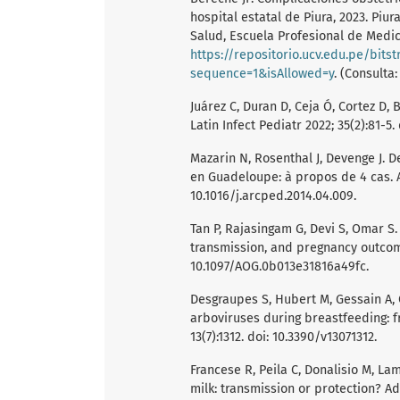
hospital estatal de Piura, 2023. Piur
Salud, Escuela Profesional de Medic
https://repositorio.ucv.edu.pe/bit
sequence=1&isAllowed=y
. (Consulta
Juárez C, Duran D, Ceja Ó, Cortez D, 
Latin Infect Pediatr 2022; 35(2):81-5.
Mazarin N, Rosenthal J, Devenge J.
en Guadeloupe: à propos de 4 cas. Ar
10.1016/j.arcped.2014.04.009.
Tan P, Rajasingam G, Devi S, Omar S.
transmission, and pregnancy outcome.
10.1097/AOG.0b013e31816a49fc.
Desgraupes S, Hubert M, Gessain A, C
arboviruses during breastfeeding: f
13(7):1312. doi: 10.3390/v13071312.
Francese R, Peila C, Donalisio M, La
milk: transmission or protection? Adv