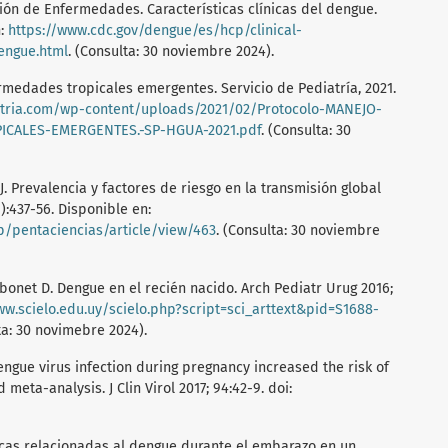
ción de Enfermedades. Características clínicas del dengue.
n:
https://www.cdc.gov/dengue/es/hcp/clinical-
dengue.html
. (Consulta: 30 noviembre 2024).
medades tropicales emergentes. Servicio de Pediatría, 2021.
iatria.com/wp-content/uploads/2021/02/Protocolo-MANEJO-
ICALES-EMERGENTES.-SP-HGUA-2021.pdf
. (Consulta: 30
J. Prevalencia y factores de riesgo en la transmisión global
):437-56. Disponible en:
hp/pentaciencias/article/view/463
. (Consulta: 30 noviembre
onet D. Dengue en el recién nacido. Arch Pediatr Urug 2016;
ww.scielo.edu.uy/scielo.php?script=sci_arttext&pid=S1688-
ta: 30 novimebre 2024).
 Dengue virus infection during pregnancy increased the risk of
eta-analysis. J Clin Virol 2017; 94:42-9. doi:
icas relacionadas al dengue durante el embarazo en un