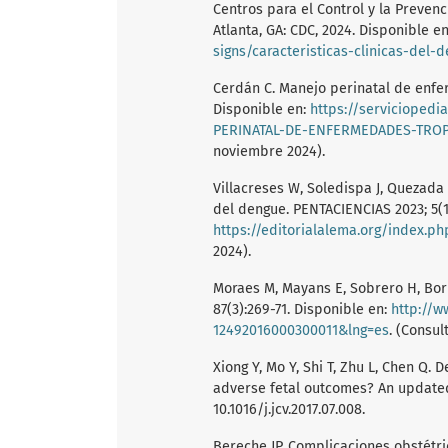
Centros para el Control y la Preven
Atlanta, GA: CDC, 2024. Disponible e
signs/caracteristicas-clinicas-del-
Cerdán C. Manejo perinatal de enfer
Disponible en:
https://servicioped
PERINATAL-DE-ENFERMEDADES-TROP
noviembre 2024).
Villacreses W, Soledispa J, Quezada 
del dengue. PENTACIENCIAS 2023; 5(1
https://editorialalema.org/index.p
2024).
Moraes M, Mayans E, Sobrero H, Borb
87(3):269-71. Disponible en:
http://w
12492016000300011&lng=es
. (Consul
Xiong Y, Mo Y, Shi T, Zhu L, Chen Q.
adverse fetal outcomes? An updated m
10.1016/j.jcv.2017.07.008.
Bereche JP. Complicaciones obstétr