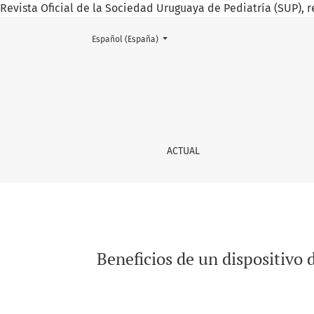
Revista Oficial de la Sociedad Uruguaya de Pediatría (SUP), r
Cambiar el idioma. El actual es:
Español (España)
Beneficios de un dispositivo de arte escénico
ACTUAL
Beneficios de un dispositivo 