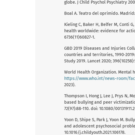
globe. J Child Psychol Psychiatry 2008
Boal A. Teatro del oprimido. Madrid:
Kieling C, Baker H, Belfer M, Conti 
health worldwide: evidence for action
6736(11)60827-1.
GBD 2019 Diseases and Injuries Coll
countries and territories, 1990-2019
Study 2019. Lancet 2020; 396(10258):
World Health Organization. Mental h
https://www.who.int/news-room/fac
2023).
Thompson I, Hong J, Lee J, Prys N, M
based bullying and peer victimizat
72(97):88-110. doi: 10.1080/00131911.
Yoon D, Shipe S, Park J, Yoon M. Bul
and adolescent psychosocial problem
10.1016/j.childyouth.2021.106178.