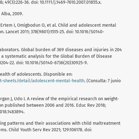
; 49(3):226-36. doi: 10.1111/j.1469-7610.2007.01855.x.
 Alba, 2009.
G, Ertem I, Omigbodun O, et al. Child and adolescent mental
. Lancet 2011; 378(9801):1515-25. doi: 10.1016/S0140-
aborators. Global burden of 369 diseases and injuries in 204
: a systematic analysis for the Global Burden of Disease
1204-22. doi: 10.1016/S0140-6736(20)30925-9.
ealth of adolescents. Disponible en:
t-sheets/detail/adolescent-mental-health
. (Consulta: 7 junio
organ J, Udo I. A review of the empirical research on weight-
ion published between 2006 and 2016. Educ Rev 2018;
2018.1483894.
lying patterns and their associations with child maltreatment
s. Child Youth Serv Rev 2021; 129:106178. doi: