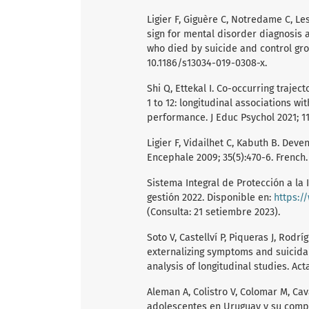
Ligier F, Giguère C, Notredame C, Les
sign for mental disorder diagnosis 
who died by suicide and control grou
10.1186/s13034-019-0308-x.
Shi Q, Ettekal I. Co-occurring traje
1 to 12: longitudinal associations w
performance. J Educ Psychol 2021; 11
Ligier F, Vidailhet C, Kabuth B. Dev
Encephale 2009; 35(5):470-6. French. 
Sistema Integral de Protección a la 
gestión 2022. Disponible en:
https:/
(Consulta: 21 setiembre 2023).
Soto V, Castellví P, Piqueras J, Rodrí
externalizing symptoms and suicida
analysis of longitudinal studies. Acta
Aleman A, Colistro V, Colomar M, Cav
adolescentes en Uruguay y su compa