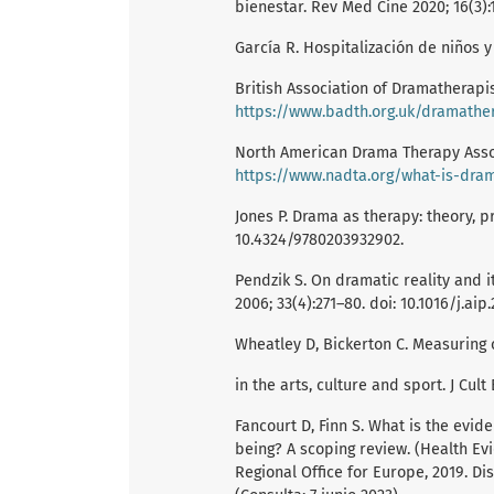
bienestar. Rev Med Cine 2020; 16(3):
García R. Hospitalización de niños y
British Association of Dramatherapi
https://www.badth.org.uk/dramathe
North American Drama Therapy Assoc
https://www.nadta.org/what-is-dra
Jones P. Drama as therapy: theory, p
10.4324/9780203932902.
Pendzik S. On dramatic reality and i
2006; 33(4):271–80. doi: 10.1016/j.aip
Wheatley D, Bickerton C. Measuring
in the arts, culture and sport. J Cul
Fancourt D, Finn S. What is the evid
being? A scoping review. (Health E
Regional Office for Europe, 2019. Di