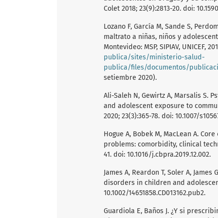
Colet 2018; 23(9):2813-20. doi: 10.15
Lozano F, García M, Sande S, Perdom
maltrato a niñas, niños y adolescen
Montevideo: MSP, SIPIAV, UNICEF, 20
publica/sites/ministerio-salud-
publica/files/documentos/publica
setiembre 2020).
Ali-Saleh N, Gewirtz A, Marsalis S. 
and adolescent exposure to communit
2020; 23(3):365-78. doi: 10.1007/s105
Hogue A, Bobek M, MacLean A. Core 
problems: comorbidity, clinical tec
41. doi: 10.1016/j.cbpra.2019.12.002.
James A, Reardon T, Soler A, James G
disorders in children and adolescen
10.1002/14651858.CD013162.pub2.
Guardiola E, Baños J. ¿Y si prescrib