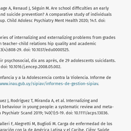
age A, Renaud J, Séguin M. Are school difficulties an early
and suicide prevention? A comparative study of individuals
p. Child Adolesc Psychiatry Ment Health 2020; 14:1. doi:
ctories of internalizing and externalizing problems from grades
ith teacher-child relations hip quality and academic
3(4):808-29. doi: 10.1037/edu0000525.
enir psychosocial, dix ans après, de 29 adolescents suicidants.
doi: 10.1016/j.encep.2008.05.002.
Infancia y a la Adolescencia contra la Violencia. Informe de
/www.inau.gub.uy/sipiav/informes-de-gestion-sipiav
.
guez J, Rodríguez T, Miranda A, et al. Internalizing and
l behaviour in young people: a systematic review and meta-
 Psychiatr Scand 2019; 140(1):5-19. doi: 10.1111/acps.13036.
alleri F, Alegretti M, Buglioli M. Carga de enfermedad de los
ración con la de América Latina y el Caribe. Ciênc Saúde