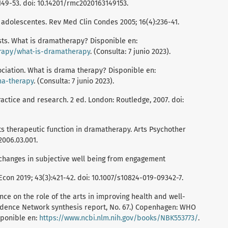
149-53. doi: 10.14201/rmc2020163149153.
 adolescentes. Rev Med Clin Condes 2005; 16(4):236-41.
sts. What is dramatherapy? Disponible en:
rapy/what-is-dramatherapy
. (Consulta: 7 junio 2023).
iation. What is drama therapy? Disponible en:
ma-therapy
. (Consulta: 7 junio 2023).
ractice and research. 2 ed. London: Routledge, 2007. doi:
ts therapeutic function in dramatherapy. Arts Psychother
.2006.03.001.
 changes in subjective well being from engagement
t Econ 2019; 43(3):421-42. doi: 10.1007/s10824-019-09342-7.
ence on the role of the arts in improving health and well-
vidence Network synthesis report, No. 67.) Copenhagen: WHO
sponible en:
https://www.ncbi.nlm.nih.gov/books/NBK553773/
.