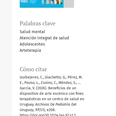
Palabras clave
Salud mental
Atención integral de salud
Adolescentes
Arteterapia
Cómo citar
Izuibejeres, C., Giachetto, G., Pérez, M.
E., Pouso, L., Zunino, C., Méndez, S., …
García, V. (2026). Beneficios de un
dispositivo de arte escénico con fines
terapéuticos en un centro de salud en
Uruguay.
Archivos De Pediatría Del
Uruguay
,
97
(S1), e208.
https://doi.org/10.31134/ap.97.s1.3