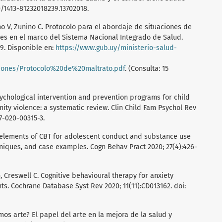
90/1413-81232018239.13702018.
o V, Zunino C. Protocolo para el abordaje de situaciones de
tes en el marco del Sistema Nacional Integrado de Salud.
19. Disponible en:
https://www.gub.uy/ministerio-salud-
ciones/Protocolo%20de%20maltrato.pdf
. (Consulta: 15
Psychological intervention and prevention programs for child
y violence: a systematic review. Clin Child Fam Psychol Rev
67-020-00315-3.
elements of CBT for adolescent conduct and substance use
hniques, and case examples. Cogn Behav Pract 2020; 27(4):426-
, Creswell C. Cognitive behavioural therapy for anxiety
ts. Cochrane Database Syst Rev 2020; 11(11):CD013162. doi:
imos arte? El papel del arte en la mejora de la salud y