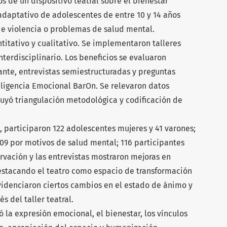
os de un dispositivo teatral sobre el bienestar
daptativo de adolescentes de entre 10 y 14 años
de violencia o problemas de salud mental.
titativo y cualitativo. Se implementaron talleres
nterdisciplinario. Los beneficios se evaluaron
nte, entrevistas semiestructuradas y preguntas
eligencia Emocional BarOn. Se relevaron datos
cluyó triangulación metodológica y codificación de
s, participaron 122 adolescentes mujeres y 41 varones;
109 por motivos de salud mental; 116 participantes
rvación y las entrevistas mostraron mejoras en
estacando el teatro como espacio de transformación
videnciaron ciertos cambios en el estado de ánimo y
s del taller teatral.
ó la expresión emocional, el bienestar, los vínculos