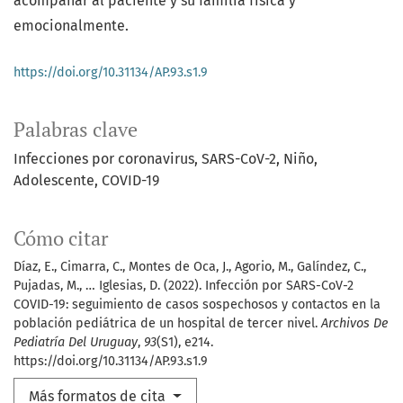
acompañar al paciente y su familia física y
emocionalmente.
https://doi.org/10.31134/AP.93.s1.9
Palabras clave
Infecciones por coronavirus
SARS-CoV-2
Niño
Adolescente
COVID-19
Cómo citar
Díaz, E., Cimarra, C., Montes de Oca, J., Agorio, M., Galíndez, C.,
Pujadas, M., … Iglesias, D. (2022). Infección por SARS-CoV-2
COVID-19: seguimiento de casos sospechosos y contactos en la
población pediátrica de un hospital de tercer nivel.
Archivos De
Pediatría Del Uruguay
,
93
(S1), e214.
https://doi.org/10.31134/AP.93.s1.9
Más formatos de cita