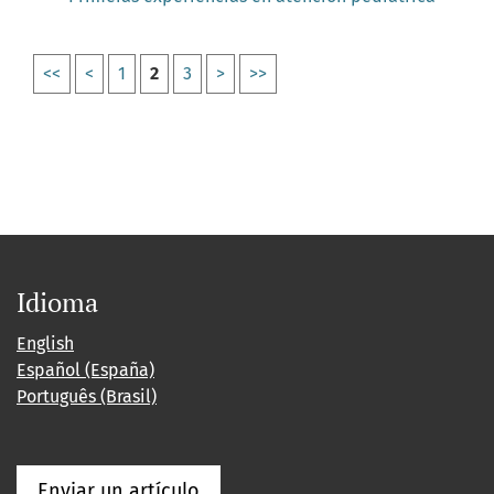
<<
<
1
2
3
>
>>
Idioma
English
Español (España)
Português (Brasil)
Enviar un artículo