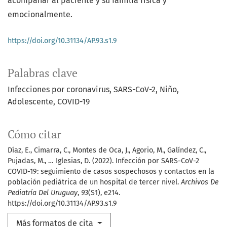
acompañar al paciente y su familia física y
emocionalmente.
https://doi.org/10.31134/AP.93.s1.9
Palabras clave
Infecciones por coronavirus
SARS-CoV-2
Niño
Adolescente
COVID-19
Cómo citar
Díaz, E., Cimarra, C., Montes de Oca, J., Agorio, M., Galíndez, C.,
Pujadas, M., … Iglesias, D. (2022). Infección por SARS-CoV-2
COVID-19: seguimiento de casos sospechosos y contactos en la
población pediátrica de un hospital de tercer nivel.
Archivos De
Pediatría Del Uruguay
,
93
(S1), e214.
https://doi.org/10.31134/AP.93.s1.9
Más formatos de cita