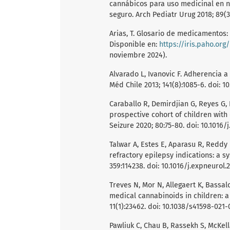
cannábicos para uso medicinal en n
seguro. Arch Pediatr Urug 2018; 89(3)
Arias, T. Glosario de medicamentos: 
Disponible en:
https://iris.paho.or
noviembre 2024).
Alvarado L, Ivanovic F. Adherencia a
Méd Chile 2013; 141(8):1085-6. doi:
Caraballo R, Demirdjian G, Reyes G,
prospective cohort of children with
Seizure 2020; 80:75-80. doi: 10.1016/j
Talwar A, Estes E, Aparasu R, Reddy D
refractory epilepsy indications: a 
359:114238. doi: 10.1016/j.expneurol.
Treves N, Mor N, Allegaert K, Bassalo
medical cannabinoids in children: a
11(1):23462. doi: 10.1038/s41598-021-
Pawliuk C, Chau B, Rassekh S, McKell