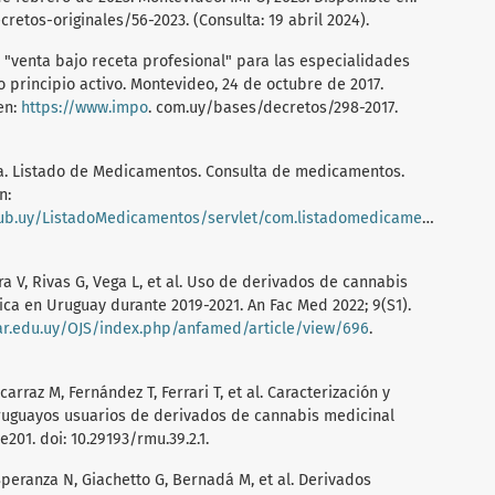
retos-originales/56-2023. (Consulta: 19 abril 2024).
 "venta bajo receta profesional" para las especialidades
principio activo. Montevideo, 24 de octubre de 2017.
en:
https://www.impo
. com.uy/bases/decretos/298-2017.
ca. Listado de Medicamentos. Consulta de medicamentos.
n:
stadoMedicamentos/servlet/com.listadomedicamentos.listadomedicamentos
ira V, Rivas G, Vega L, et al. Uso de derivados de cannabis
ca en Uruguay durante 2019-2021. An Fac Med 2022; 9(S1).
lar.edu.uy/OJS/index.php/anfamed/article/view/696
.
carraz M, Fernández T, Ferrari T, et al. Caracterización y
ruguayos usuarios de derivados de cannabis medicinal
201. doi: 10.29193/rmu.39.2.1.
Speranza N, Giachetto G, Bernadá M, et al. Derivados