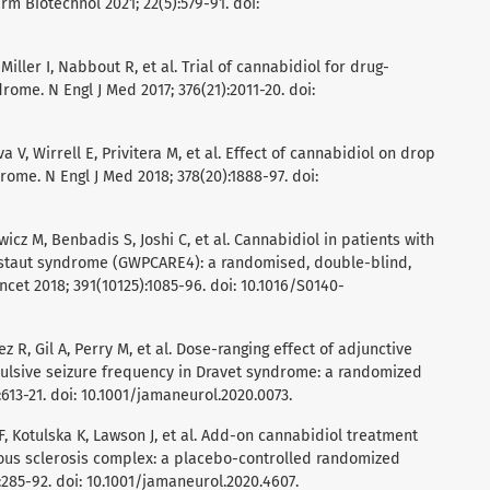
rm Biotechnol 2021; 22(5):579-91. doi:
Miller I, Nabbout R, et al. Trial of cannabidiol for drug-
rome. N Engl J Med 2017; 376(21):2011-20. doi:
va V, Wirrell E, Privitera M, et al. Effect of cannabidiol on drop
ome. N Engl J Med 2018; 378(20):1888-97. doi:
wicz M, Benbadis S, Joshi C, et al. Cannabidiol in patients with
astaut syndrome (GWPCARE4): a randomised, double-blind,
ncet 2018; 391(10125):1085-96. doi: 10.1016/S0140-
ez R, Gil A, Perry M, et al. Dose-ranging effect of adjunctive
vulsive seizure frequency in Dravet syndrome: a randomized
):613-21. doi: 10.1001/jamaneurol.2020.0073.
 F, Kotulska K, Lawson J, et al. Add-on cannabidiol treatment
rous sclerosis complex: a placebo-controlled randomized
3):285-92. doi: 10.1001/jamaneurol.2020.4607.