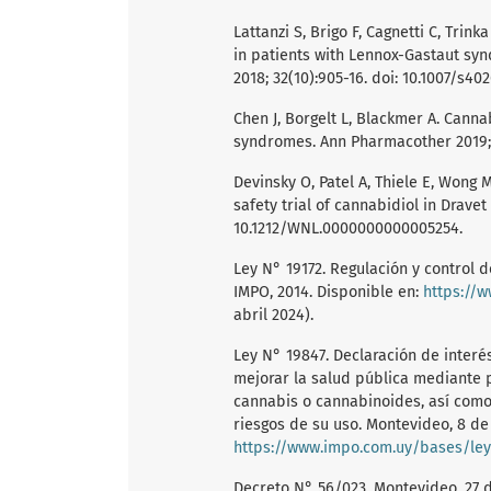
Lattanzi S, Brigo F, Cagnetti C, Trink
in patients with Lennox-Gastaut sy
2018; 32(10):905-16. doi: 10.1007/s40
Chen J, Borgelt L, Blackmer A. Canna
syndromes. Ann Pharmacother 2019; 5
Devinsky O, Patel A, Thiele E, Wong 
safety trial of cannabidiol in Drave
10.1212/WNL.0000000000005254.
Ley N° 19172. Regulación y control 
IMPO, 2014. Disponible en:
https://
abril 2024).
Ley N° 19847. Declaración de interé
mejorar la salud pública mediante 
cannabis o cannabinoides, así como
riesgos de su uso. Montevideo, 8 de
https://www.impo.com.uy/bases/ley
Decreto N° 56/023. Montevideo, 27 d