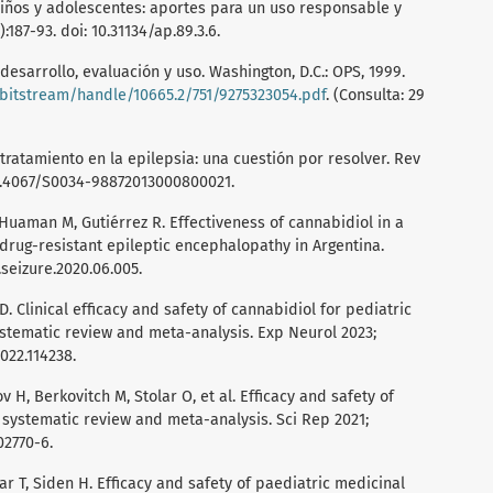
iños y adolescentes: aportes para un uso responsable y
:187-93. doi: 10.31134/ap.89.3.6.
desarrollo, evaluación y uso. Washington, D.C.: OPS, 1999.
g/bitstream/handle/10665.2/751/9275323054.pdf
. (Consulta: 29
 tratamiento en la epilepsia: una cuestión por resolver. Rev
 10.4067/S0034-98872013000800021.
 Huaman M, Gutiérrez R. Effectiveness of cannabidiol in a
 drug-resistant epileptic encephalopathy in Argentina.
.seizure.2020.06.005.
. Clinical efficacy and safety of cannabidiol for pediatric
systematic review and meta-analysis. Exp Neurol 2023;
2022.114238.
v H, Berkovitch M, Stolar O, et al. Efficacy and safety of
 systematic review and meta-analysis. Sci Rep 2021;
02770-6.
ar T, Siden H. Efficacy and safety of paediatric medicinal