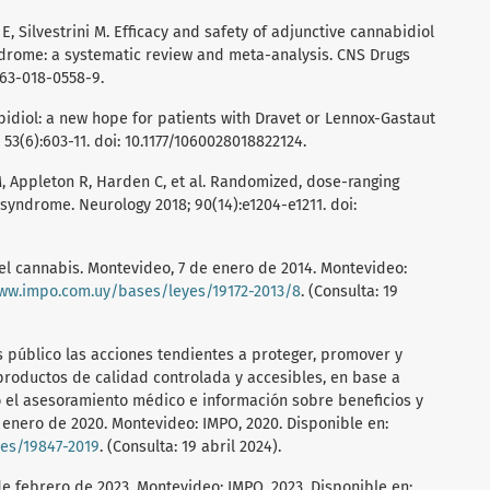
a E, Silvestrini M. Efficacy and safety of adjunctive cannabidiol
ndrome: a systematic review and meta-analysis. CNS Drugs
263-018-0558-9.
bidiol: a new hope for patients with Dravet or Lennox-Gastaut
3(6):603-11. doi: 10.1177/1060028018822124.
M, Appleton R, Harden C, et al. Randomized, dose-ranging
t syndrome. Neurology 2018; 90(14):e1204-e1211. doi:
del cannabis. Montevideo, 7 de enero de 2014. Montevideo:
www.impo.com.uy/bases/leyes/19172-2013/8
. (Consulta: 19
s público las acciones tendientes a proteger, promover y
productos de calidad controlada y accesibles, en base a
 el asesoramiento médico e información sobre beneficios y
 enero de 2020. Montevideo: IMPO, 2020. Disponible en:
es/19847-2019
. (Consulta: 19 abril 2024).
e febrero de 2023. Montevideo: IMPO, 2023. Disponible en: