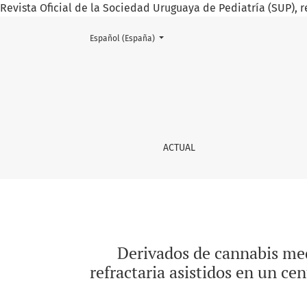
Revista Oficial de la Sociedad Uruguaya de Pediatría (SUP), r
Cambiar el idioma. El actual es:
Español (España)
Derivados de cannabis medicinal en el tratam
ACTUAL
Derivados de cannabis medi
refractaria asistidos en un ce