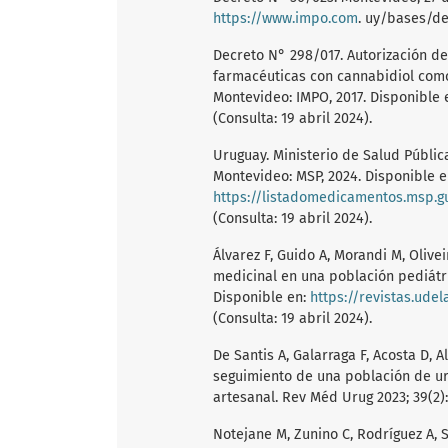
https://www.impo.com
. uy/bases/dec
Decreto N° 298/017. Autorización de
farmacéuticas con cannabidiol como 
Montevideo: IMPO, 2017. Disponible 
(Consulta: 19 abril 2024).
Uruguay. Ministerio de Salud Públi
Montevideo: MSP, 2024. Disponible e
https://listadomedicamentos.msp.gub.uy/Li
(Consulta: 19 abril 2024).
Álvarez F, Guido A, Morandi M, Olive
medicinal en una población pediátri
Disponible en:
https://revistas.ude
(Consulta: 19 abril 2024).
De Santis A, Galarraga F, Acosta D, Al
seguimiento de una población de u
artesanal. Rev Méd Urug 2023; 39(2):e
Notejane M, Zunino C, Rodríguez A, 