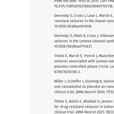
from the year 1940 to 2019. Curr Pha
10.2174/1389201021666200601152118.
Devinsky O, Cross J, Laux L, Marsh E, 
resistant seizures in the Dravet synd
10.1056/NEJMoa1611618.
Devinsky O, Patel A, Cross J, Villanue
seizures in the Lennox-Gastaut syndr
10.1056/NEJMoa1714631.
Thiele E, Marsh E, French J, Mazurkie
seizures associated with Lennox-G
placebo-controlled phase 3 trial. La
6736(18)30136-3.
Miller I, Scheffer I, Gunning B, Sánch
oral cannabidiol vs placebo on con
clinical trial. JAMA Neurol 2020; 77(5
Thiele E, Bebin E, Bhathal H, Jansen
for drug-resistant seizures in tube
clinical trial. JAMA Neurol 2021; 78(