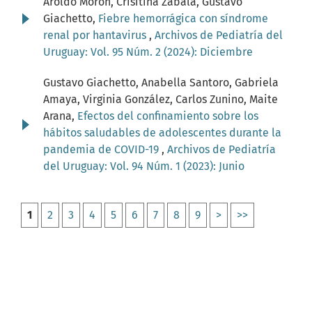
Aroldo Morón, Crisitina Zabala, Gustavo
Giachetto,
Fiebre hemorrágica con síndrome
renal por hantavirus
,
Archivos de Pediatría del
Uruguay: Vol. 95 Núm. 2 (2024): Diciembre
Gustavo Giachetto, Anabella Santoro, Gabriela
Amaya, Virginia González, Carlos Zunino, Maite
Arana,
Efectos del confinamiento sobre los
hábitos saludables de adolescentes durante la
pandemia de COVID-19
,
Archivos de Pediatría
del Uruguay: Vol. 94 Núm. 1 (2023): Junio
1
2
3
4
5
6
7
8
9
>
>>