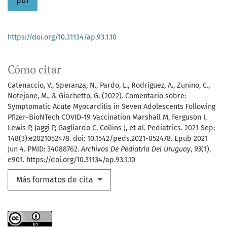
pdf
https://doi.org/10.31134/ap.93.1.10
Cómo citar
Catenaccio, V., Speranza, N., Pardo, L., Rodríguez, A., Zunino, C.,
Notejane, M., & Giachetto, G. (2022). Comentario sobre:
Symptomatic Acute Myocarditis in Seven Adolescents Following
Pfizer-BioNTech COVID-19 Vaccination Marshall M, Ferguson I,
Lewis P, Jaggi P, Gagliardo C, Collins J, et al. Pediatrics. 2021 Sep;
148(3):e2021052478. doi: 10.1542/peds.2021-052478. Epub 2021
Jun 4. PMID: 34088762.
Archivos De Pediatría Del Uruguay
,
93
(1),
e901. https://doi.org/10.31134/ap.93.1.10
Más formatos de cita