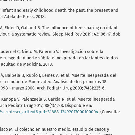
 infant and early childhood death: the past, the present and
of Adelaide Press, 2018.
 A, Elder D, Galland B. The influence of bed-sharing on infant
our: a systematic review. Sleep Med Rev 2019; 43:106-17. doi:
 Modernel C, Nieto M, Palermo V. Investigación sobre la
de riesgo de muerte súbita e inesperada en lactantes de dos
Facultad de Medicina, 2018.
 Á, Balbela B, Rubio I, Lemes A, et al. Muerte inesperada del
en la ciudad de Montevideo. Análisis de los primeros 18
998 - marzo 2000. Arch Pediatr Urug 2003; 74(3):225-6.
, Kanopa V, Palenzuela S, García R, et al. Muerte inesperada
Arch Pediatr Urug 2017; 88(1):12-8. Disponble en:
p?script=sci_arttext&pid=S1688-12492017000100004
. (Consulta:
cisco M. El colecho en nuestro medio: estudio de casos y