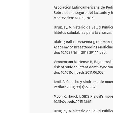
Asociación Latinoamericana de Pedia
Sobre sueño seguro del lactante y h
Montevideo: ALAPE, 2016.
Uruguay. Ministerio de Salud Públi
hábitos saludables para la crianza. 
Blair P, Ball H, McKenna J, Feldman 
Academy of Breastfeeding Medicine P
doi: 10.1089/bfm.2019.29144.psb.
Vennemann M, Hense H, Bajanowski T,
risk of sudden infant death syndrome
doi: 10.1016/j.jpeds.2011.06.052.
Jenik A. Colecho y síndrome de muert
Pediatr 2001; 99(3):228-32.
Moon R, Hauck F. SIDS Risk: it’s more
10.1542/peds.2015-3665.
Uruguay. Ministerio de Salud Públic