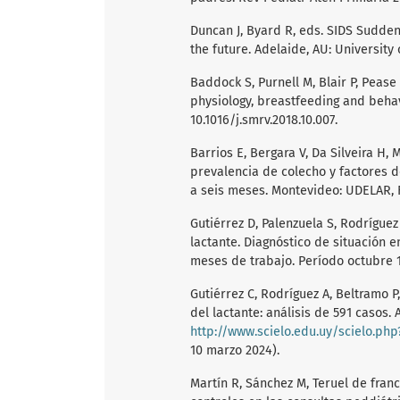
Duncan J, Byard R, eds. SIDS Sudden
the future. Adelaide, AU: University 
Baddock S, Purnell M, Blair P, Pease
physiology, breastfeeding and behavi
10.1016/j.smrv.2018.10.007.
Barrios E, Bergara V, Da Silveira H,
prevalencia de colecho y factores 
a seis meses. Montevideo: UDELAR, 
Gutiérrez D, Palenzuela S, Rodríguez
lactante. Diagnóstico de situación 
meses de trabajo. Período octubre 1
Gutiérrez C, Rodríguez A, Beltramo P
del lactante: análisis de 591 casos. 
http://www.scielo.edu.uy/scielo.ph
10 marzo 2024).
Martín R, Sánchez M, Teruel de fran