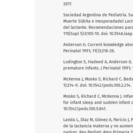
2017.
Sociedad Argentina de Pediatría. S
Muerte Súbita e Inesperadadel Lacta
del lactante. Recomendaciones para 
115(Supl 5):S105-10. doi: 10.5546/aap
Anderson G. Current knowledge about
Perinatol 1991; 11(3):216-26.
Ludington S, Hadeed A, Anderson G. 
premature infants. J Perinatol 1991; 1
McKenna J, Mosko S, Richard C. Beds
1):214-9. doi: 10.1542/peds.100.2.214.
Mosko S, Richard C, McKenna J. Infa
for infant sleep and sudden infant d
10.1542/peds.100.5.841.
Landa L, Díaz M, Gómez A, Paricio J, 
de la lactancia materna y no aument
padres. Rev Pediatr Aten Primaria 20