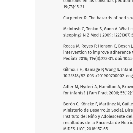
controles en las consultas peddiátr
19(73):15-21.
Carpenter R. The hazards of bed shar
McIntosh C, Tonkin S, Gunn A. What 
sleeping? N Z Med J 2009; 122(1307):
Rocca M, Reyes P, Henson C, Bosch J,
intervention to improve adherence 
Pediatr 2016; 114(3):223-31. doi: 10.
Gilmour H, Ramage P, Wong S. Infant 
10.25318/82-003-x201900700002-eng
Adler M, Hyderi A, Hamilton A, Brown
for infants? J Fam Pract 2006; 55(12):
Berón C, Köncke F, Martínez N, Guille
Ministerio de Desarrollo Social. Dir
Instituto del Niño y Adolescente del
resultados de la Encuesta de Nutrici
MIDES-UCC, 2018:157-65.