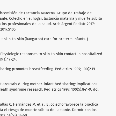
ubcomisión de Lactancia Materna. Grupo de Trabajo de
nte. Colecho en el hogar, lactancia materna y muerte súbita
los profesionales de la salud. Arch Argent Pediatr 2017;
.2017.S105.
 skin-to-skin (kangaroo) care for preterm infants. J
Physiologic responses to skin-to-skin contact in hospitalized
1(1):19-24.
haring promotes breastfeeding. Pediatrics 1997; 100(2 Pt
nt arousals during mother-infant bed sharing: implications
eath syndrome research. Pediatrics 1997; 100(5):841-9. doi:
Pallás C, Hernández M, et al. El colecho favorece la práctica
a el riesgo de muerte súbita del lactante. Dormir con los
12; 14(53):53-60.