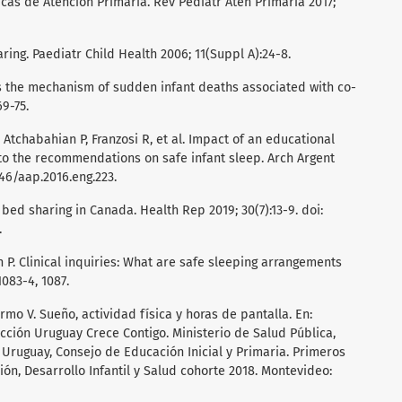
icas de Atención Primaria. Rev Pediatr Aten Primaria 2017;
ing. Paediatr Child Health 2006; 11(Suppl A):24-8.
is the mechanism of sudden infant deaths associated with co-
69-75.
 Atchabahian P, Franzosi R, et al. Impact of an educational
to the recommendations on safe infant sleep. Arch Argent
5546/aap.2016.eng.223.
bed sharing in Canada. Health Rep 2019; 30(7):13-9. doi:
.
 P. Clinical inquiries: What are safe sleeping arrangements
1083-4, 1087.
rmo V. Sueño, actividad física y horas de pantalla. En:
ección Uruguay Crece Contigo. Ministerio de Salud Pública,
 Uruguay, Consejo de Educación Inicial y Primaria. Primeros
ón, Desarrollo Infantil y Salud cohorte 2018. Montevideo: