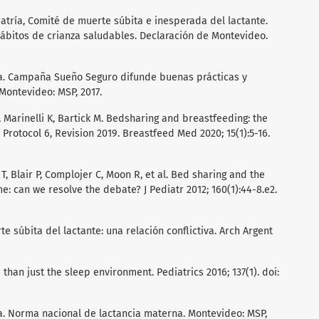
tría, Comité de muerte súbita e inesperada del lactante.
ábitos de crianza saludables. Declaración de Montevideo.
ca. Campaña Sueño Seguro difunde buenas prácticas y
Montevideo: MSP, 2017.
L, Marinelli K, Bartick M. Bedsharing and breastfeeding: the
rotocol 6, Revision 2019. Breastfeed Med 2020; 15(1):5-16.
 Blair P, Complojer C, Moon R, et al. Bed sharing and the
: can we resolve the debate? J Pediatr 2012; 160(1):44-8.e2.
e súbita del lactante: una relación conflictiva. Arch Argent
 than just the sleep environment. Pediatrics 2016; 137(1). doi:
a. Norma nacional de lactancia materna. Montevideo: MSP,