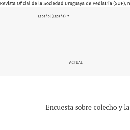
Revista Oficial de la Sociedad Uruguaya de Pediatría (SUP), r
Cambiar el idioma. El actual es:
Español (España)
Encuesta sobre colecho y lactancia materna en
ACTUAL
Encuesta sobre colecho y la