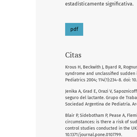
estadísticamente significativa.
pdf
Citas
Krous H, Beckwith J, Byard R, Rognum
syndrome and unclassified sudden in
Pediatrics 2004; 114(1):234-8. doi: 10
Jenika A, Grad E, Orazi V, Sapoznicof
seguro del lactante. Grupo de Traba
Sociedad Argentina de Pediatría. Arc
Blair P, Sidebotham P, Pease A, Fle
circumstances: is there a risk of s
control studies conducted in the UK.
10.1371/journal.pone.0107799.