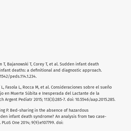
 T, Bajanowski T, Corey T, et al. Sudden infant death
fant deaths: a definitional and diagnostic approach.
.1542/peds.114.1.234.
f L, Fasola L, Rocca M, et al. Consideraciones sobre el sueño
jo en Muerte Súbita e Inesperada del Lactante de la
h Argent Pediatr 2015; 113(3):285-7. doi: 10.5546/aap.2015.285.
ming P. Bed-sharing in the absence of hazardous
udden infant death syndrome? An analysis from two case-
 PLoS One 2014; 9(9):e107799. doi: