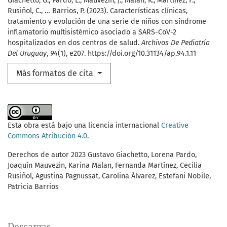
Giachetto, G., Pardo, L., Mauvezin, J., Malan, K., Martínez, F.,
Rusiñol, C., … Barrios, P. (2023). Características clínicas,
tratamiento y evolución de una serie de niños con síndrome
inflamatorio multisistémico asociado a SARS-CoV-2
hospitalizados en dos centros de salud.
Archivos De Pediatría
Del Uruguay
,
94
(1), e207. https://doi.org/10.31134/ap.94.1.11
Más formatos de cita
Esta obra está bajo una licencia internacional
Creative
Commons Atribución 4.0
.
Derechos de autor 2023 Gustavo Giachetto, Lorena Pardo,
Joaquín Mauvezin, Karina Malan, Fernanda Martínez, Cecilia
Rusiñol, Agustina Pagnussat, Carolina Álvarez, Estefani Nobile,
Patricia Barrios
Descargas