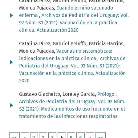
Catalina Pírez, Gabriel Peluffo, Patricia Barrios,
Mónica Pujadas,
Cuando el niño vacunado
enferma
,
Archivos de Pediatría del Uruguay: Vol.
92 Núm. S1 (2021): Vacunación en la práctica
clínica. Actualización 2020
Catalina Pírez, Gabriel Peluffo, Patricia Barrios,
Mónica Pujadas,
Vacunas no sistemáticas:
indicaciones en la práctica clínica
,
Archivos de
Pediatría del Uruguay: Vol. 92 Núm. S1 (2021):
Vacunación en la práctica clínica. Actualización
2020
Gustavo Giachetto, Loreley García,
Prólogo
,
Archivos de Pediatría del Uruguay: Vol. 92 Núm.
S2 (2021): Medicamentos de uso frecuente en el
tratamiento de las infecciones respiratorias
<<
<
1
2
3
4
5
6
>
>>