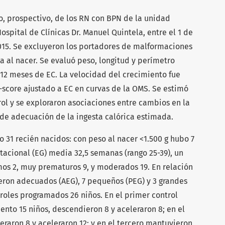
o, prospectivo, de los RN con BPN de la unidad
spital de Clínicas Dr. Manuel Quintela, entre el 1 de
015. Se excluyeron los portadores de malformaciones
a al nacer. Se evaluó peso, longitud y perímetro
 y 12 meses de EC. La velocidad del crecimiento fue
-score ajustado a EC en curvas de la OMS. Se estimó
rol y se exploraron asociaciones entre cambios en la
 de adecuación de la ingesta calórica estimada.
o 31 recién nacidos: con peso al nacer <1.500 g hubo 7
tacional (EG) media 32,5 semanas (rango 25-39), un
os 2, muy prematuros 9, y moderados 19. En relación
ueron adecuados (AEG), 7 pequeños (PEG) y 3 grandes
troles programados 26 niños. En el primer control
ento 15 niños, descendieron 8 y aceleraron 8; en el
raron 8 y aceleraron 12; y en el tercero mantuvieron