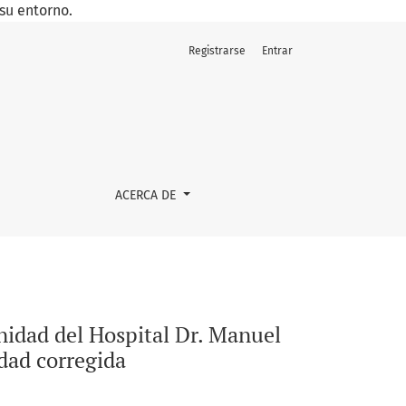
su entorno.
Registrarse
Entrar
tela con bajo peso al nacer hasta los 12 meses de edad corr
ACERCA DE
nidad del Hospital Dr. Manuel
edad corregida