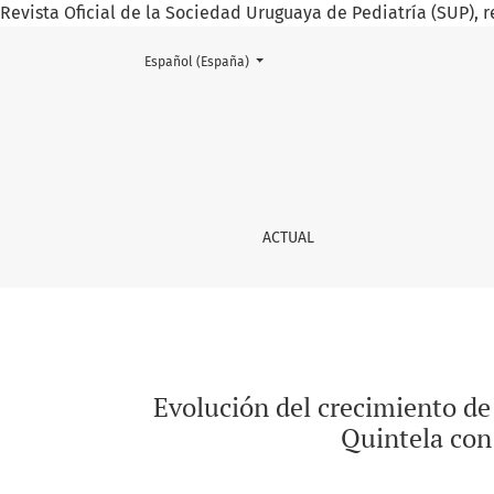
Revista Oficial de la Sociedad Uruguaya de Pediatría (SUP), r
Cambiar el idioma. El actual es:
Español (España)
Evolución del crecimiento de una cohorte de 
ACTUAL
Evolución del crecimiento de
Quintela con 