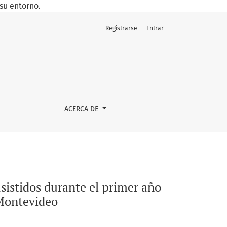
su entorno.
Registrarse
Entrar
e la pandemia en un prestador privado de salud de Montevide
ACERCA DE
sistidos durante el primer año
 Montevideo