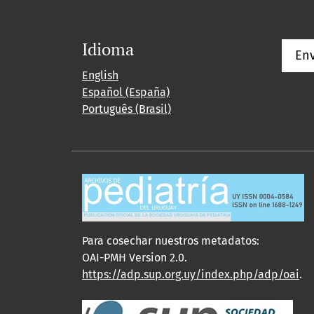
Idioma
Env
English
Español (España)
Português (Brasil)
Para cosechar nuestros metadatos:
OAI-PMH Version 2.0.
https://adp.sup.org.uy/index.php/adp/oai
.