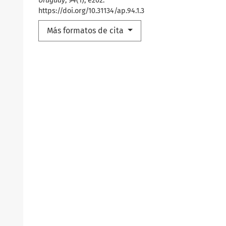
Uruguay
,
94
(1), e202.
https://doi.org/10.31134/ap.94.1.3
Más formatos de cita