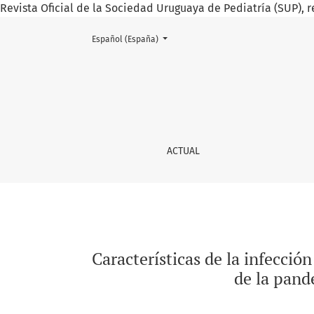
Revista Oficial de la Sociedad Uruguaya de Pediatría (SUP), r
Cambiar el idioma. El actual es:
Español (España)
Características de la infección por SARS-CoV
ACTUAL
Características de la infecci
de la pand