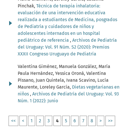
Pinchak,
Técnica de terapia inhalatoria:
evaluación de una intervención educativa
realizada a estudiantes de Medicina, posgrados
de Pediatría y cuidadores de niños y
adolescentes internados en un hospital
pediátrico de referencia
,
Archivos de Pediatría
del Uruguay: Vol. 91 Núm. S2 (2020): Premios
XXXII Congreso Uruguayo de Pediatría
Valentina Giménez, Manuela González, María
Paula Hernández, Yessica Oroná, Valentina
Pissano, Juan Quintela, Ivana Scavino, Lucía
Maurente, Loreley García,
Dietas vegetarianas en
niños
,
Archivos de Pediatría del Uruguay: Vol. 93
Núm. 1 (2022): Junio
<<
<
1
2
3
4
5
6
7
8
>
>>