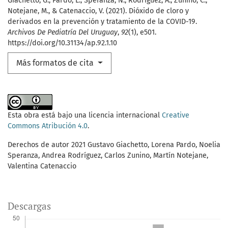
Giachetto, G., Pardo, L., Speranza, N., Rodríguez, A., Zunino, C.,
Notejane, M., & Catenaccio, V. (2021). Dióxido de cloro y
derivados en la prevención y tratamiento de la COVID-19.
Archivos De Pediatría Del Uruguay
,
92
(1), e501.
https://doi.org/10.31134/ap.92.1.10
Más formatos de cita
Esta obra está bajo una licencia internacional
Creative
Commons Atribución 4.0
.
Derechos de autor 2021 Gustavo Giachetto, Lorena Pardo, Noelia
Speranza, Andrea Rodríguez, Carlos Zunino, Martín Notejane,
Valentina Catenaccio
Descargas