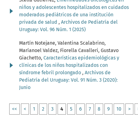
niños y adolescentes hospitalizados en cuidados
moderados pediátricos de una institución
privada de salud
,
Archivos de Pediatría del
Uruguay: Vol. 96 Núm. 1 (2025)
Martín Notejane, Valentina Scalabrino,
Maríanoel Valdez, Fiorella Cavalleri, Gustavo
Giachetto,
Características epidemiológicas y
clínicas de los niños hospitalizados con
síndrome febril prolongado
,
Archivos de
Pediatría del Uruguay: Vol. 91 Núm. 3 (2020):
Junio
<<
<
1
2
3
4
5
6
7
8
9
10
>