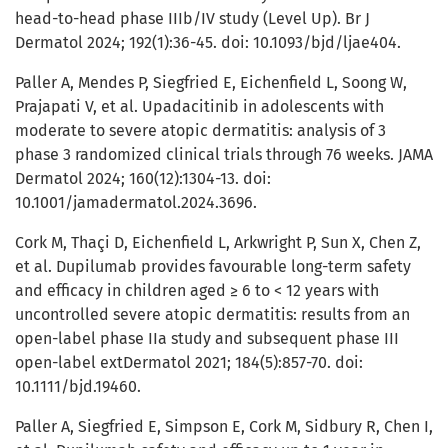
head-to-head phase IIIb/IV study (Level Up). Br J
Dermatol 2024; 192(1):36-45. doi: 10.1093/bjd/ljae404.
Paller A, Mendes P, Siegfried E, Eichenfield L, Soong W,
Prajapati V, et al. Upadacitinib in adolescents with
moderate to severe atopic dermatitis: analysis of 3
phase 3 randomized clinical trials through 76 weeks. JAMA
Dermatol 2024; 160(12):1304-13. doi:
10.1001/jamadermatol.2024.3696.
Cork M, Thaçi D, Eichenfield L, Arkwright P, Sun X, Chen Z,
et al. Dupilumab provides favourable long-term safety
and efficacy in children aged ≥ 6 to < 12 years with
uncontrolled severe atopic dermatitis: results from an
open-label phase IIa study and subsequent phase III
open-label extDermatol 2021; 184(5):857-70. doi:
10.1111/bjd.19460.
Paller A, Siegfried E, Simpson E, Cork M, Sidbury R, Chen I,