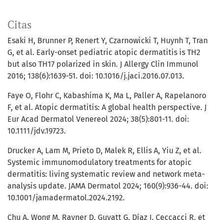
Citas
Esaki H, Brunner P, Renert Y, Czarnowicki T, Huynh T, Tran
G, et al. Early-onset pediatric atopic dermatitis is TH2
but also TH17 polarized in skin. J Allergy Clin Immunol
2016; 138(6):1639-51. doi: 10.1016/j.jaci.2016.07.013.
Faye O, Flohr C, Kabashima K, Ma L, Paller A, Rapelanoro
F, et al. Atopic dermatitis: A global health perspective. J
Eur Acad Dermatol Venereol 2024; 38(5):801-11. doi:
10.1111/jdv.19723.
Drucker A, Lam M, Prieto D, Malek R, Ellis A, Yiu Z, et al.
Systemic immunomodulatory treatments for atopic
dermatitis: living systematic review and network meta-
analysis update. JAMA Dermatol 2024; 160(9):936-44. doi:
10.1001/jamadermatol.2024.2192.
Chu A, Wong M, Rayner D, Guyatt G, Díaz J, Ceccacci R, et