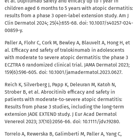
et al. Dupilumab safety and efficacy up to 1 year in
children aged 6 months to 5 years with atopic dermatitis:
results from a phase 3 open-label extension study. Am J
Clin Dermatol 2024; 25(4):655-68. doi: 10.1007/s40257-024-
00859-y.
Paller A, Flohr C, Cork M, Bewley A, Blauvelt A, Hong H, et
al. Efficacy and safety of tralokinumab in adolescents
with moderate to severe atopic dermatitis: the phase 3
ECZTRA 6 randomized clinical trial. JAMA Dermatol 2023;
159(6):596-605. doi: 10.1001/jamadermatol.2023.0627.
Reich K, Silverberg J, Papp K, Deleuran M, Katoh N,
Strober B, et al. Abrocitinib efficacy and safety in
patients with moderate-to-severe atopic dermatitis:
Results from phase 3 studies, including the long-term
extension JADE EXTEND study. J Eur Acad Dermatol
Venereol 2023; 37(10):2056-66. doi: 10.1111/jdv.19280.
Torrelo A, Rewerska B, Galimberti M, Paller A, Yang C,