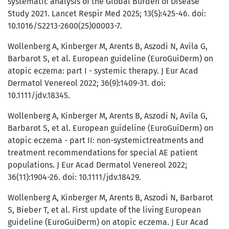
systematic analysis of the Global Burden of Disease
Study 2021. Lancet Respir Med 2025; 13(5):425-46. doi:
10.1016/S2213-2600(25)00003-7.
Wollenberg A, Kinberger M, Arents B, Aszodi N, Avila G,
Barbarot S, et al. European guideline (EuroGuiDerm) on
atopic eczema: part I - systemic therapy. J Eur Acad
Dermatol Venereol 2022; 36(9):1409-31. doi:
10.1111/jdv.18345.
Wollenberg A, Kinberger M, Arents B, Aszodi N, Avila G,
Barbarot S, et al. European guideline (EuroGuiDerm) on
atopic eczema - part II: non-systemictreatments and
treatment recommendations for special AE patient
populations. J Eur Acad Dermatol Venereol 2022;
36(11):1904-26. doi: 10.1111/jdv.18429.
Wollenberg A, Kinberger M, Arents B, Aszodi N, Barbarot
S, Bieber T, et al. First update of the living European
guideline (EuroGuiDerm) on atopic eczema. J Eur Acad