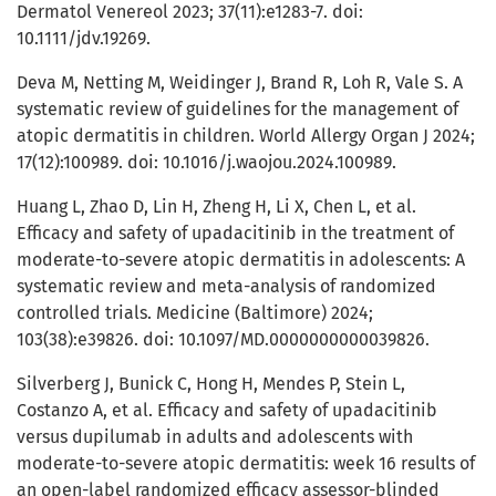
Dermatol Venereol 2023; 37(11):e1283-7. doi:
10.1111/jdv.19269.
Deva M, Netting M, Weidinger J, Brand R, Loh R, Vale S. A
systematic review of guidelines for the management of
atopic dermatitis in children. World Allergy Organ J 2024;
17(12):100989. doi: 10.1016/j.waojou.2024.100989.
Huang L, Zhao D, Lin H, Zheng H, Li X, Chen L, et al.
Efficacy and safety of upadacitinib in the treatment of
moderate-to-severe atopic dermatitis in adolescents: A
systematic review and meta-analysis of randomized
controlled trials. Medicine (Baltimore) 2024;
103(38):e39826. doi: 10.1097/MD.0000000000039826.
Silverberg J, Bunick C, Hong H, Mendes P, Stein L,
Costanzo A, et al. Efficacy and safety of upadacitinib
versus dupilumab in adults and adolescents with
moderate-to-severe atopic dermatitis: week 16 results of
an open-label randomized efficacy assessor-blinded