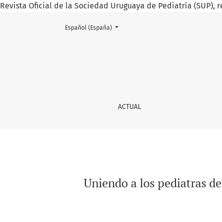
Revista Oficial de la Sociedad Uruguaya de Pediatría (SUP), r
Cambiar el idioma. El actual es:
Español (España)
Uniendo a los pediatras de todo el país
ACTUAL
Uniendo a los pediatras de