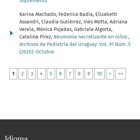
Suplemento
Karina Machado, Federica Badía, Elizabeth
Assandri, Claudia Gutiérrez, Inés Motta, Adriana
Varela, Mónica Pujadas, Gabriela Algorta,
Catalina Pírez,
Neumonía necrotizante en niños
,
Archivos de Pediatría del Uruguay: Vol. 91 Núm. 5
(2020): Octubre
1
2
3
4
5
6
7
8
9
10
>
>>
Idioma