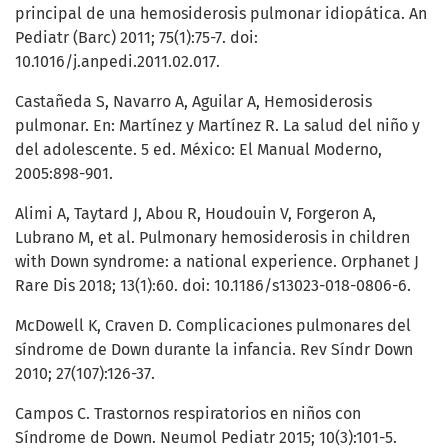
principal de una hemosiderosis pulmonar idiopática. An
Pediatr (Barc) 2011; 75(1):75-7. doi:
10.1016/j.anpedi.2011.02.017.
Castañeda S, Navarro A, Aguilar A, Hemosiderosis
pulmonar. En: Martínez y Martínez R. La salud del niño y
del adolescente. 5 ed. México: El Manual Moderno,
2005:898-901.
Alimi A, Taytard J, Abou R, Houdouin V, Forgeron A,
Lubrano M, et al. Pulmonary hemosiderosis in children
with Down syndrome: a national experience. Orphanet J
Rare Dis 2018; 13(1):60. doi: 10.1186/s13023-018-0806-6.
McDowell K, Craven D. Complicaciones pulmonares del
síndrome de Down durante la infancia. Rev Síndr Down
2010; 27(107):126-37.
Campos C. Trastornos respiratorios en niños con
Síndrome de Down. Neumol Pediatr 2015; 10(3):101-5.