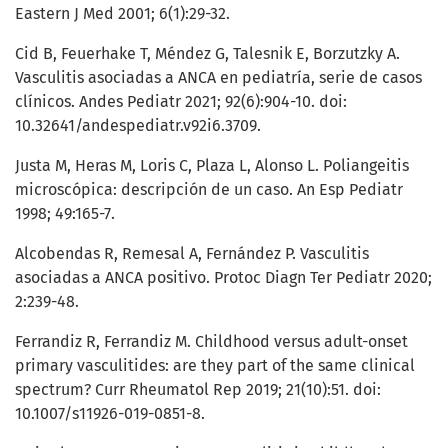
Eastern J Med 2001; 6(1):29-32.
Cid B, Feuerhake T, Méndez G, Talesnik E, Borzutzky A.
Vasculitis asociadas a ANCA en pediatría, serie de casos
clínicos. Andes Pediatr 2021; 92(6):904-10. doi:
10.32641/andespediatr.v92i6.3709.
Justa M, Heras M, Loris C, Plaza L, Alonso L. Poliangeitis
microscópica: descripción de un caso. An Esp Pediatr
1998; 49:165-7.
Alcobendas R, Remesal A, Fernández P. Vasculitis
asociadas a ANCA positivo. Protoc Diagn Ter Pediatr 2020;
2:239-48.
Ferrandiz R, Ferrandiz M. Childhood versus adult-onset
primary vasculitides: are they part of the same clinical
spectrum? Curr Rheumatol Rep 2019; 21(10):51. doi:
10.1007/s11926-019-0851-8.