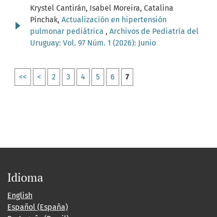
Krystel Cantirán, Isabel Moreira, Catalina
Pinchak,
Actualización en hipertensión
pulmonar pediátrica
,
Archivos de Pediatría del
Uruguay: Vol. 97 Núm. 1 (2026): Junio
<<
<
2
3
4
5
6
7
Idioma
English
Español (España)