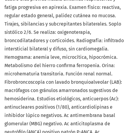
fatiga progresiva en apirexia. Examen físico: reactiva,
regular estado general, palidez cutánea no mucosa.
Tirajes, sibilancias y subcrepitantes bilaterales. Soplo
sistólico 2/6. Se realiza: oxigenoterapia,
broncodilatadores y corticoides. Radiografía: infiltrado
intersticial bilateral y difuso, sin cardiomegalia.
Hemograma: anemia leve, microcítica, hipocrómica.
Metabolismo del hierro confirma ferropenia. Orina:
microhematuria transitoria. Función renal normal.
Fibrobroncoscopía con lavado bronquioalveolar (LAB):
macrófagos con gránulos amarronados sugestivos de
hemosiderina. Estudios etiológicos, anticuerpos (Ac):
antinucleares positivos (1/80), anticardiolipinas e
inhibidor lúpico negativos. Ac antimembrana basal
glomerular (MBG) negativo. Ac anticitoplasma de
neutrófilo (ANCA) positivo patrón P-ANCA, Ac