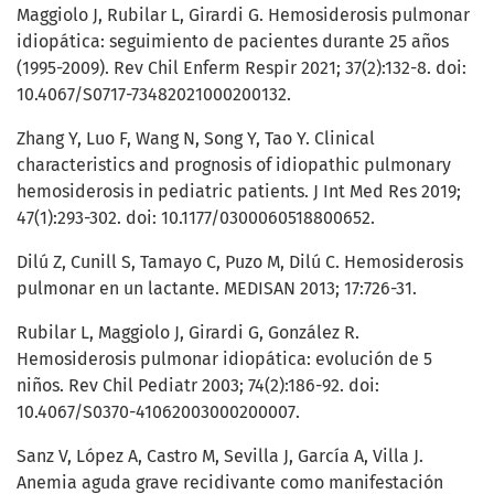
Maggiolo J, Rubilar L, Girardi G. Hemosiderosis pulmonar
idiopática: seguimiento de pacientes durante 25 años
(1995-2009). Rev Chil Enferm Respir 2021; 37(2):132-8. doi:
10.4067/S0717-73482021000200132.
Zhang Y, Luo F, Wang N, Song Y, Tao Y. Clinical
characteristics and prognosis of idiopathic pulmonary
hemosiderosis in pediatric patients. J Int Med Res 2019;
47(1):293-302. doi: 10.1177/0300060518800652.
Dilú Z, Cunill S, Tamayo C, Puzo M, Dilú C. Hemosiderosis
pulmonar en un lactante. MEDISAN 2013; 17:726-31.
Rubilar L, Maggiolo J, Girardi G, González R.
Hemosiderosis pulmonar idiopática: evolución de 5
niños. Rev Chil Pediatr 2003; 74(2):186-92. doi:
10.4067/S0370-41062003000200007.
Sanz V, López A, Castro M, Sevilla J, García A, Villa J.
Anemia aguda grave recidivante como manifestación