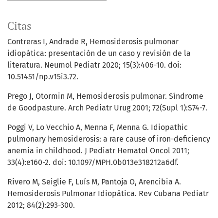
Citas
Contreras I, Andrade R, Hemosiderosis pulmonar
idiopática: presentación de un caso y revisión de la
literatura. Neumol Pediatr 2020; 15(3):406-10. doi:
10.51451/np.v15i3.72.
Prego J, Otormin M, Hemosiderosis pulmonar. Síndrome
de Goodpasture. Arch Pediatr Urug 2001; 72(Supl 1):S74-7.
Poggi V, Lo Vecchio A, Menna F, Menna G. Idiopathic
pulmonary hemosiderosis: a rare cause of iron-deficiency
anemia in childhood. J Pediatr Hematol Oncol 2011;
33(4):e160-2. doi: 10.1097/MPH.0b013e318212a6df.
Rivero M, Seiglie F, Luís M, Pantoja O, Arencibia A.
Hemosiderosis Pulmonar Idiopática. Rev Cubana Pediatr
2012; 84(2):293-300.