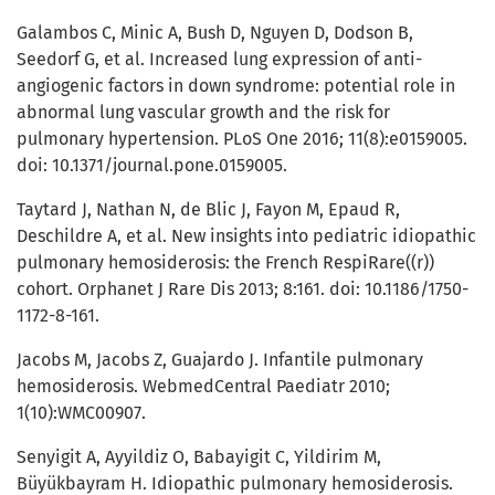
Galambos C, Minic A, Bush D, Nguyen D, Dodson B,
Seedorf G, et al. Increased lung expression of anti-
angiogenic factors in down syndrome: potential role in
abnormal lung vascular growth and the risk for
pulmonary hypertension. PLoS One 2016; 11(8):e0159005.
doi: 10.1371/journal.pone.0159005.
Taytard J, Nathan N, de Blic J, Fayon M, Epaud R,
Deschildre A, et al. New insights into pediatric idiopathic
pulmonary hemosiderosis: the French RespiRare((r))
cohort. Orphanet J Rare Dis 2013; 8:161. doi: 10.1186/1750-
1172-8-161.
Jacobs M, Jacobs Z, Guajardo J. Infantile pulmonary
hemosiderosis. WebmedCentral Paediatr 2010;
1(10):WMC00907.
Senyigit A, Ayyildiz O, Babayigit C, Yildirim M,
Büyükbayram H. Idiopathic pulmonary hemosiderosis.