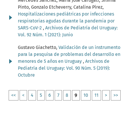
Mercedes Sánchez, María José Carugati, Silvina
Pinto, Gonzalo Etcheverry, Catalina Pírez,
Hospitalizaciones pediátricas por infecciones
respiratorias agudas durante la pandemia por
SARS-CoV-2
,
Archivos de Pediatría del Uruguay:
Vol. 92 Núm. 1 (2021): Junio
Gustavo Giachetto,
Validación de un instrumento
para la pesquisa de problemas del desarrollo en
menores de 5 años en Uruguay
,
Archivos de
Pediatría del Uruguay: Vol. 90 Núm. 5 (2019):
Octubre
<<
<
4
5
6
7
8
9
10
11
>
>>