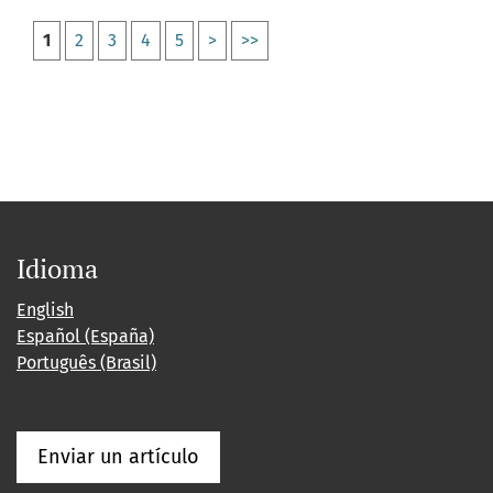
1
2
3
4
5
>
>>
Idioma
English
Español (España)
Português (Brasil)
Enviar un artículo