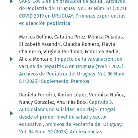
SARS-CoV-2 en un prestador de salud
,
Archivos
de Pediatría del Uruguay: Vol. 93 Núm. S1 (2022):
COVID 2019 en URUGUAY. Primeras experiencias
en atención pediátrica
Marcos Delfino, Catalina Pírez, Mónica Pujadas,
Elizabeth Assandri, Claudia Romero, Flavia
Chamorro, Virginia Perdomo, Federica Badía,
Alicia Montano,
Impacto de la vacunación con
vacuna de hepatitis A en Uruguay (1984 - 2023)
,
Archivos de Pediatría del Uruguay: Vol. 96 Núm.
S1 (2025): Suplemento. Premios
Daniela Ferreiro, Karina López, Verónica Núñez,
Nancy González, Ana Inés Boix,
Capítulo 3.
Autolesiones no suicidas: abordaje integral
desde el primer nivel de salud y sector
educativo
,
Archivos de Pediatría del Uruguay:
Vol. 94 Núm. S1 (2023): Adolescencias