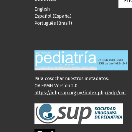
Env
English
Español (España)
Português (Brasil)
Para cosechar nuestros metadatos:
OAI-PMH Version 2.0.
https://adp.sup.org.uy/index.php/adp/oai
.