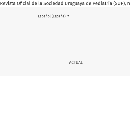
Revista Oficial de la Sociedad Uruguaya de Pediatría (SUP), r
Cambiar el idioma. El actual es:
Español (España)
Prólogo
ACTUAL