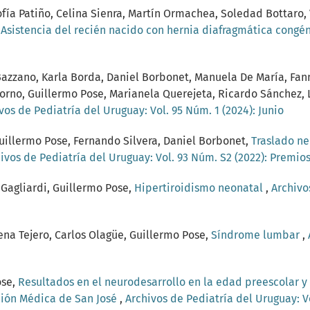
ofía Patiño, Celina Sienra, Martín Ormachea, Soledad Bottaro, 
,
Asistencia del recién nacido con hernia diafragmática congé
 Bazzano, Karla Borda, Daniel Borbonet, Manuela De María, Fann
rno, Guillermo Pose, Marianela Querejeta, Ricardo Sánchez, Luc
vos de Pediatría del Uruguay: Vol. 95 Núm. 1 (2024): Junio
uillermo Pose, Fernando Silvera, Daniel Borbonet,
Traslado ne
ivos de Pediatría del Uruguay: Vol. 93 Núm. S2 (2022): Premio
 Gagliardi, Guillermo Pose,
Hipertiroidismo neonatal
,
Archivo
ena Tejero, Carlos Olagüe, Guillermo Pose,
Síndrome lumbar
,
ose,
Resultados en el neurodesarrollo en la edad preescolar y
ación Médica de San José
,
Archivos de Pediatría del Uruguay: V