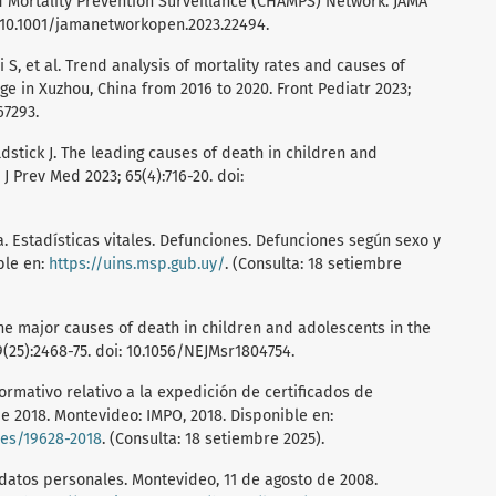
d Mortality Prevention Surveillance (CHAMPS) Network. JAMA
: 10.1001/jamanetworkopen.2023.22494.
Li S, et al. Trend analysis of mortality rates and causes of
ge in Xuzhou, China from 2016 to 2020. Front Pediatr 2023;
67293.
Goldstick J. The leading causes of death in children and
J Prev Med 2023; 65(4):716-20. doi:
. Estadísticas vitales. Defunciones. Defunciones según sexo y
ble en:
https://uins.msp.gub.uy/
. (Consulta: 18 setiembre
he major causes of death in children and adolescents in the
9(25):2468-75. doi: 10.1056/NEJMsr1804754.
ormativo relativo a la expedición de certificados de
de 2018. Montevideo: IMPO, 2018. Disponible en:
es/19628-2018
. (Consulta: 18 setiembre 2025).
 datos personales. Montevideo, 11 de agosto de 2008.