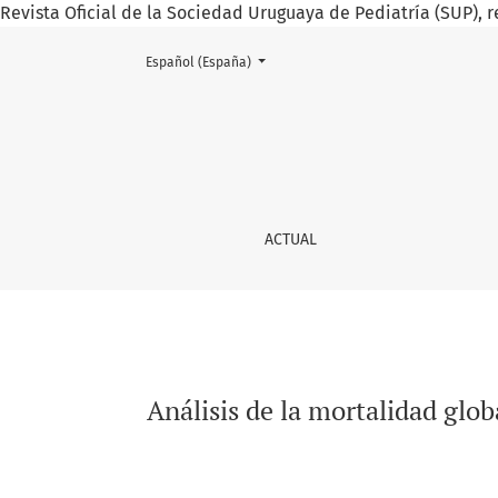
Revista Oficial de la Sociedad Uruguaya de Pediatría (SUP), r
Cambiar el idioma. El actual es:
Español (España)
Análisis de la mortalidad global y por causa
ACTUAL
Análisis de la mortalidad glo