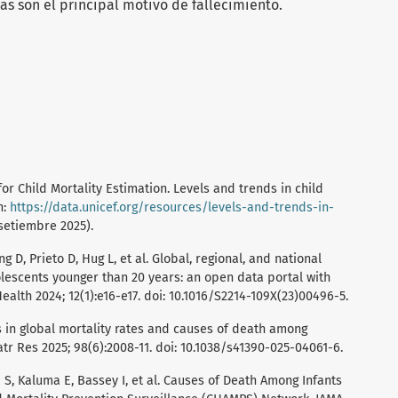
as son el principal motivo de fallecimiento.
r Child Mortality Estimation. Levels and trends in child
n:
https://data.unicef.org/resources/levels-and-trends-in-
 setiembre 2025).
ung D, Prieto D, Hug L, et al. Global, regional, and national
lescents younger than 20 years: an open data portal with
ealth 2024; 12(1):e16-e17. doi: 10.1016/S2214-109X(23)00496-5.
nds in global mortality rates and causes of death among
atr Res 2025; 98(6):2008-11. doi: 10.1038/s41390-025-04061-6.
S, Kaluma E, Bassey I, et al. Causes of Death Among Infants