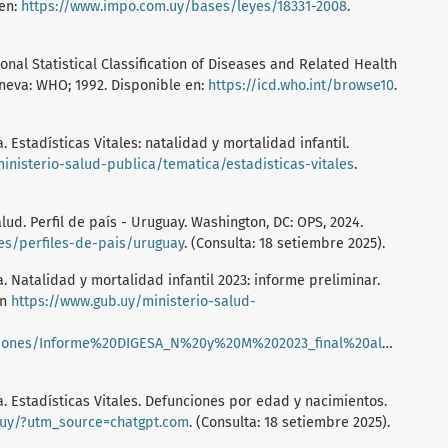
 en:
https://www.impo.com.uy/bases/leyes/18331-2008
.
onal Statistical Classification of Diseases and Related Health
eneva: WHO; 1992. Disponible en:
https://icd.who.int/browse10
.
 Estadísticas Vitales: natalidad y mortalidad infantil.
inisterio-salud-publica/tematica/estadisticas-vitales
.
ud. Perfil de país - Uruguay. Washington, DC: OPS, 2024.
/es/perfiles-de-pais/uruguay
. (Consulta: 18 setiembre 2025).
. Natalidad y mortalidad infantil 2023: informe preliminar.
en
https://www.gub.uy/ministerio-salud-
/Informe%20DIGESA_N%20y%20M%202023_final%20al%2020_03_2024_0.pdf
a. Estadísticas Vitales. Defunciones por edad y nacimientos.
b.uy/?utm_source=chatgpt.com
. (Consulta: 18 setiembre 2025).