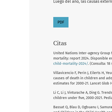
Luego del año, las causas extern
PDF
Citas
United Nations Inter-agency Group fo
mortality: report 2024. Disponible e
child-mortality-2024/
. (Consulta: 18
Villavicencio F, Perin J, Eilerts H, Ye
causes of death in children and ado
estimates for 2000-21. Lancet Glob H
Li C, Li J, Vinturache A, Ding G. Tre
children under five, 2000-2021. Pedi
Bassat Q, Blau D, Ogbuanu I, Samura 