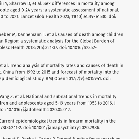
iu Y, Sharrow D, et al. Sex differences in mortality among
ople aged 0-24 years: a systematic assessment of national,
 to 2021. Lancet Glob Health 2023; 11(10):e1519-e1530. doi:
, Weber M, Dannemann T, et al. Causes of death among children
 Region: a systematic analysis for the Global Burden of
lesc Health 2018; 2(5):321-37. doi: 10.1016/S2352-
, et al. Trend analysis of mortality rates and causes of death in
g, China from 1992 to 2015 and forecast of mortality into the
pidemiological study. BMJ Open 2017; 7(9):e015941. doi:
 Wang Z, et al. National and subnational trends in mortality
dren and adolescents aged 5-19 years from 1953 to 2016. J
oi: 10.1016/j.jadohealth.2020.05.012.
 Current epidemiological trends in firearm mortality in the
78(3):241-2. doi: 10.1001/jamapsychiatry.2020.2986.