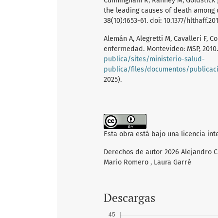
Cunningham R, Ranney M, Goldstick J,
the leading causes of death among c
38(10):1653-61. doi: 10.1377/hlthaff.20
Alemán A, Alegretti M, Cavalleri F, C
enfermedad. Montevideo: MSP, 2010.
publica/sites/ministerio-salud-
publica/files/documentos/publicac
2025).
Esta obra está bajo una licencia in
Derechos de autor 2026 Alejandro Cu
Mario Romero , Laura Garré
Descargas