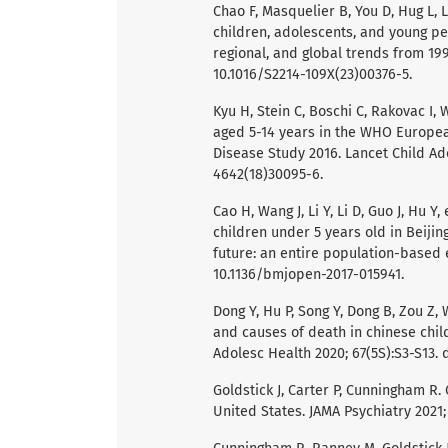
Chao F, Masquelier B, You D, Hug L, L
children, adolescents, and young pe
regional, and global trends from 1990
10.1016/S2214-109X(23)00376-5.
Kyu H, Stein C, Boschi C, Rakovac I
aged 5-14 years in the WHO European
Disease Study 2016. Lancet Child Ado
4642(18)30095-6.
Cao H, Wang J, Li Y, Li D, Guo J, Hu Y
children under 5 years old in Beijin
future: an entire population-based e
10.1136/bmjopen-2017-015941.
Dong Y, Hu P, Song Y, Dong B, Zou Z,
and causes of death in chinese chil
Adolesc Health 2020; 67(5S):S3-S13. d
Goldstick J, Carter P, Cunningham R.
United States. JAMA Psychiatry 2021; 