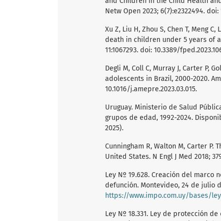
and Children in the Child Health an
Netw Open 2023; 6(7):e2322494. doi
Xu Z, Liu H, Zhou S, Chen T, Meng C, 
death in children under 5 years of a
11:1067293. doi: 10.3389/fped.2023.10
Degli M, Coll C, Murray J, Carter P, 
adolescents in Brazil, 2000-2020. Am 
10.1016/j.amepre.2023.03.015.
Uruguay. Ministerio de Salud Pública
grupos de edad, 1992-2024. Disponi
2025).
Cunningham R, Walton M, Carter P. T
United States. N Engl J Med 2018; 37
Ley Nº 19.628. Creación del marco n
defunción. Montevideo, 24 de julio 
https://www.impo.com.uy/bases/ley
Ley Nº 18.331. Ley de protección de