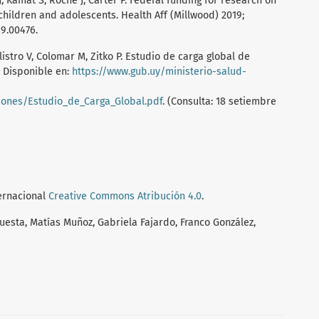
 Kamat S, Roche J, Carter P. Federal funding for research on
hildren and adolescents. Health Aff (Millwood) 2019;
19.00476.
olistro V, Colomar M, Zitko P. Estudio de carga global de
 Disponible en:
https://www.gub.uy/ministerio-salud-
iones/Estudio_de_Carga_Global.pdf
. (Consulta: 18 setiembre
ternacional
Creative Commons Atribución 4.0
.
esta, Matías Muñoz, Gabriela Fajardo, Franco González,