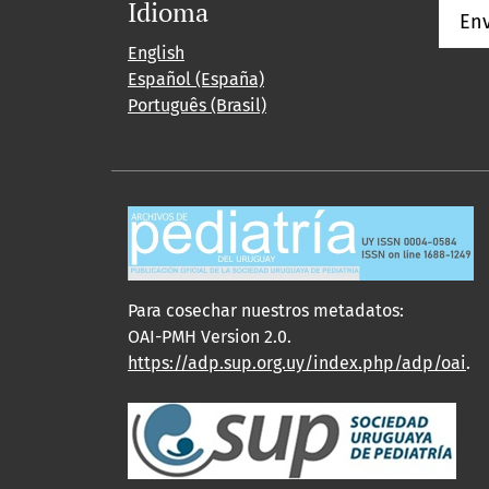
Idioma
Env
English
Español (España)
Português (Brasil)
Para cosechar nuestros metadatos:
OAI-PMH Version 2.0.
https://adp.sup.org.uy/index.php/adp/oai
.