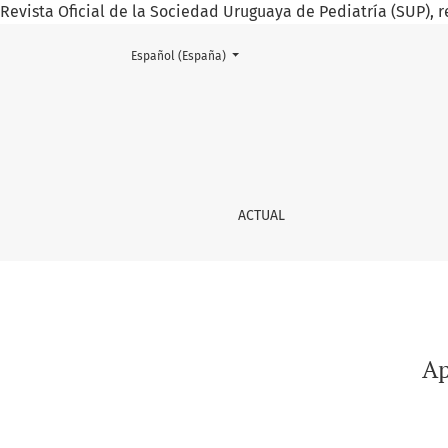
Revista Oficial de la Sociedad Uruguaya de Pediatría (SUP), r
Cambiar el idioma. El actual es:
Español (España)
Aplasia cutis congénita
ACTUAL
Ap