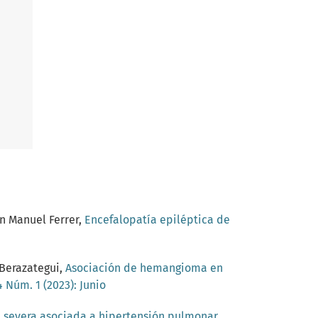
an Manuel Ferrer,
Encefalopatía epiléptica de
 Berazategui,
Asociación de hemangioma en
 Núm. 1 (2023): Junio
l severa asociada a hipertensión pulmonar