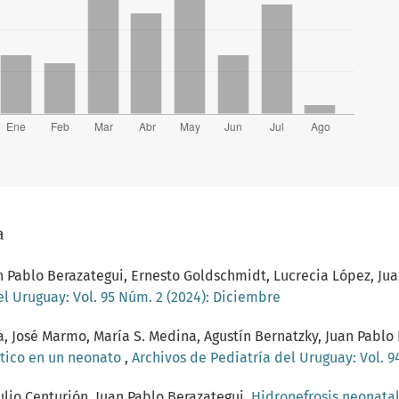
a
n Pablo Berazategui, Ernesto Goldschmidt, Lucrecia López, Ju
el Uruguay: Vol. 95 Núm. 2 (2024): Diciembre
, José Marmo, María S. Medina, Agustín Bernatzky, Juan Pablo
ótico en un neonato
,
Archivos de Pediatría del Uruguay: Vol. 94
Julio Centurión, Juan Pablo Berazategui,
Hidronefrosis neonata