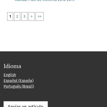
1
2
3
>
>>
Idioma
English
Español (España)
Português (Brasil)
Enviar un artículo