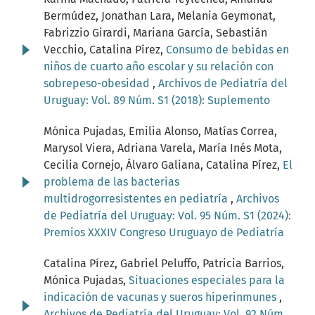
Bermúdez, Jonathan Lara, Melania Geymonat,
Fabrizzio Girardi, Mariana García, Sebastián
Vecchio, Catalina Pírez,
Consumo de bebidas en
niños de cuarto año escolar y su relación con
sobrepeso-obesidad
,
Archivos de Pediatría del
Uruguay: Vol. 89 Núm. S1 (2018): Suplemento
Mónica Pujadas, Emilia Alonso, Matías Correa,
Marysol Viera, Adriana Varela, María Inés Mota,
Cecilia Cornejo, Álvaro Galiana, Catalina Pírez,
El
problema de las bacterias
multidrogorresistentes en pediatría
,
Archivos
de Pediatría del Uruguay: Vol. 95 Núm. S1 (2024):
Premios XXXIV Congreso Uruguayo de Pediatría
Catalina Pírez, Gabriel Peluffo, Patricia Barrios,
Mónica Pujadas,
Situaciones especiales para la
indicación de vacunas y sueros hiperinmunes
,
Archivos de Pediatría del Uruguay: Vol. 92 Núm.