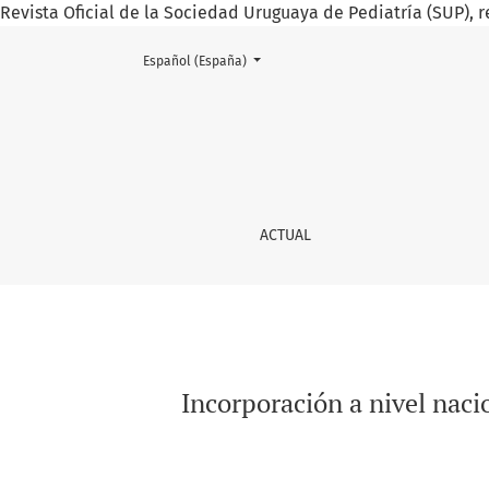
Revista Oficial de la Sociedad Uruguaya de Pediatría (SUP), r
Cambiar el idioma. El actual es:
Español (España)
Incorporación a nivel nacional de tecnología 
ACTUAL
Incorporación a nivel nacio