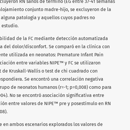
ncluyeron RN sanos de término (EG entre 37-41 semanas
 alojamiento conjunto madre-hijo, se excluyeron de la
 alguna patología y aquellos cuyos padres no
 estudio.
abilidad de la FC mediante detección automatizada
a del dolor/disconfort. Se comparó en la clínica con
te utilizada en neonatos: Premature Infant Pain
sociación entre variables NIPE™ y FC se utilizaron
 de Kruskall-Wallis o test de chi cuadrado con
respondiera. Se encontró una correlación negativa
grupo de neonatos humanos (r=-1; p=0,008) como para
04). No se encontró asociación significativa entre
ación entre valores de NIPE™ pre y posestímulo en RN
08).
 en ambos escenarios explorados los valores de