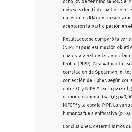
ocho RN de término sanos. Se i
más seis días) internados en el
muestra los RN que presentaron
aceptaron la participación en el
Resultados: se comparó la vari
(NIPE™) para estimación objetiv
una escala validada y ampliamen
Profile (PIPP). Para valorar la a
correlación de Spearman, el test
corrección de Fisher, según cor
entre FC y NIPE™ tanto para el 
el modelo animal (r=-0,6; p=0,00
NIPE™ y la escala PIPP. La vari
humanos fue significativa (p=0,0
Conclusiones: determinamos que