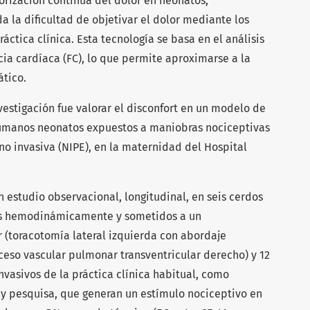
orización continua del dolor en neonatos,
 la dificultad de objetivar el dolor mediante los
ctica clínica. Esta tecnología se basa en el análisis
cia cardíaca (FC), lo que permite aproximarse a la
ático.
nvestigación fue valorar el disconfort en un modelo de
humanos neonatos expuestos a maniobras nociceptivas
 no invasiva (NIPE), en la maternidad del Hospital
n estudio observacional, longitudinal, en seis cerdos
os hemodinámicamente y sometidos a un
 (toracotomía lateral izquierda con abordaje
ceso vascular pulmonar transventricular derecho) y 12
asivos de la práctica clínica habitual, como
y pesquisa, que generan un estímulo nociceptivo en