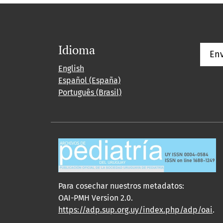
Idioma
Env
English
Español (España)
Português (Brasil)
Para cosechar nuestros metadatos:
OAI-PMH Version 2.0.
https://adp.sup.org.uy/index.php/adp/oai
.