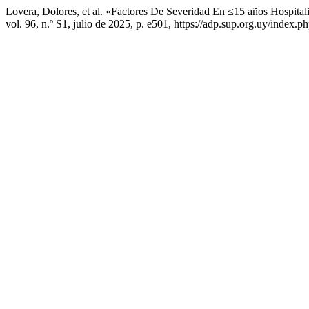
Lovera, Dolores, et al. «Factores De Severidad En ≤15 años Hospit
vol. 96, n.º S1, julio de 2025, p. e501, https://adp.sup.org.uy/index.p