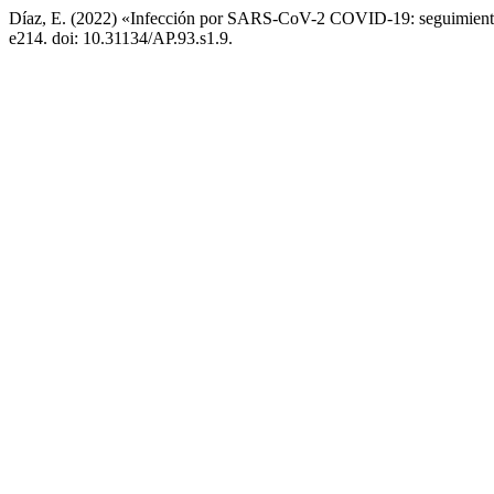
Díaz, E. (2022) «Infección por SARS-CoV-2 COVID-19: seguimiento de
e214. doi: 10.31134/AP.93.s1.9.