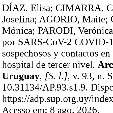
DÍAZ, Elisa; CIMARRA, 
Josefina; AGORIO, Maite
Mónica; PARODI, Verónica;
por SARS-CoV-2 COVID-19:
sospechosos y contactos en 
hospital de tercer nivel.
Arc
Uruguay
,
[S. l.]
, v. 93, n.
10.31134/AP.93.s1.9. Dispo
https://adp.sup.org.uy/inde
Acesso em: 8 ago. 2026.