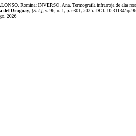
omina; INVERSO, Ana. Termografía infrarroja de alta resolución
ía del Uruguay
,
[S. l.]
, v. 96, n. 1, p. e301, 2025. DOI: 10.31134/ap.9
ago. 2026.