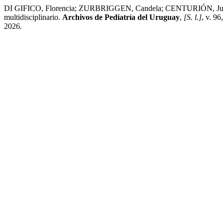
DI GIFICO, Florencia; ZURBRIGGEN, Candela; CENTURIÓN, Julio; BE
multidisciplinario.
Archivos de Pediatría del Uruguay
,
[S. l.]
, v. 9
2026.